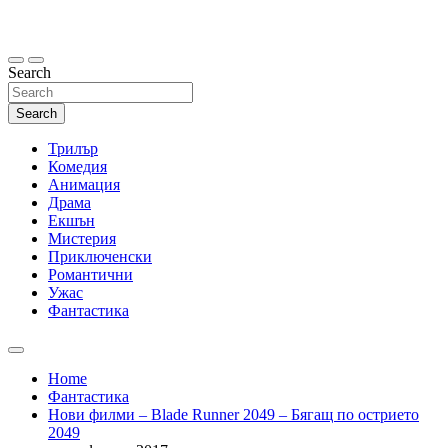
Skip
to
content
Search
Search
Трилър
Комедия
Анимация
Драма
Екшън
Мистерия
Приключенски
Романтични
Ужас
Фантастика
Home
Фантастика
Нови филми – Blade Runner 2049 – Бягащ по острието
2049