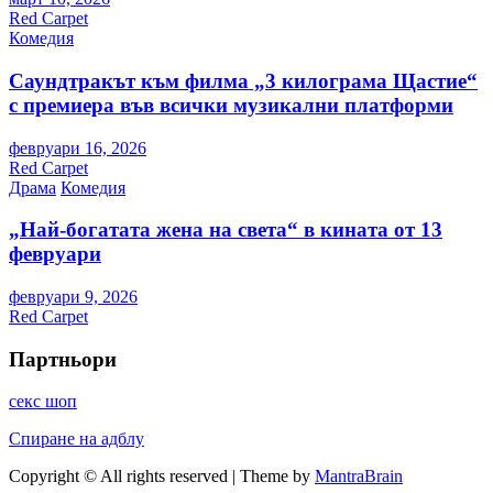
Red Carpet
Комедия
Саундтракът към филма „3 килограма Щастие“
с премиера във всички музикални платформи
февруари 16, 2026
Red Carpet
Драма
Комедия
„Най-богатата жена на света“ в кината от 13
февруари
февруари 9, 2026
Red Carpet
Партньори
секс шоп
Спиране на адблу
Copyright © All rights reserved | Theme by
MantraBrain