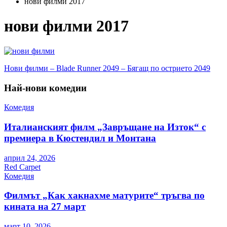
нови филми 2017
нови филми 2017
Навигация
Нови филми – Blade Runner 2049 – Бягащ по острието 2049
Най-нови комедии
Комедия
Италианският филм „Завръщане на Изток“ с
премиера в Кюстендил и Монтана
април 24, 2026
Red Carpet
Комедия
Филмът „Как хакнахме матурите“ тръгва по
кината на 27 март
март 10, 2026