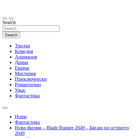
Skip
to
content
Search
Search
Трилър
Комедия
Анимация
Драма
Екшън
Мистерия
Приключенски
Романтични
Ужас
Фантастика
Home
Фантастика
Нови филми – Blade Runner 2049 – Бягащ по острието
2049