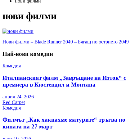
нови филми
нови филми
Навигация
Нови филми – Blade Runner 2049 – Бягащ по острието 2049
Най-нови комедии
Комедия
Италианският филм „Завръщане на Изток“ с
премиера в Кюстендил и Монтана
април 24, 2026
Red Carpet
Комедия
Филмът „Как хакнахме матурите“ тръгва по
кината на 27 март
март 10, 2026