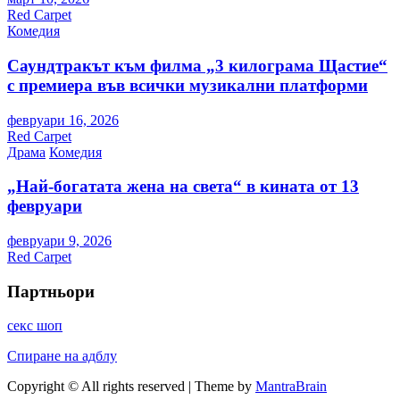
Red Carpet
Комедия
Саундтракът към филма „3 килограма Щастие“
с премиера във всички музикални платформи
февруари 16, 2026
Red Carpet
Драма
Комедия
„Най-богатата жена на света“ в кината от 13
февруари
февруари 9, 2026
Red Carpet
Партньори
секс шоп
Спиране на адблу
Copyright © All rights reserved | Theme by
MantraBrain