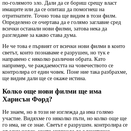
по-голямото зло. Дали да се бориш срещу власт
имащите или да се опиташ да помогнеш на
отритнатите. Точно това ще видим в този филм.
Определено се очертава да е голямо заглавие сред
всички останали нови филми, затова нека да
разгледаме за какво става дума.
Не че това е първият от всички нови филми в които
светът, които познаваме е разрушен, но тук е
направено с няколко различни обрата. Като
например, че раждаемостта на човечеството се
контролира от един човек. Поне ние така разбрахме,
ще видим дали ще се окаже истина.
Колко още нови филми ще има
Харисън Форд?
Не знаем, но в този не изглежда да има голямо
участие. Видяхме го няколко пъти, но колко още ще
го има, не се знае. Светът е разрушен. контролира се