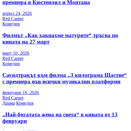
премиера в Кюстендил и Монтана
април 24, 2026
Red Carpet
Комедия
Филмът „Как хакнахме матурите“ тръгва по
кината на 27 март
март 10, 2026
Red Carpet
Комедия
Саундтракът към филма „3 килограма Щастие“
с премиера във всички музикални платформи
февруари 16, 2026
Red Carpet
Драма
Комедия
„Най-богатата жена на света“ в кината от 13
февруари