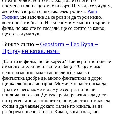
от един човек, които изглежда да е генетично
променен или нещо от този сорт. Няма да се учудим,
ако е бил свързан с някаква електроника.
Раян
Гослинг
, ще започне да се рови и да търси нещо,
което не е трябвало. Не си спомняме много първият
филм, но ако сте го гледали, ще се сетите за какво,
ще става дума тук.
Вижте също –
Geostorm – Гео Буря –
Природни катаклизми
Дали този филм, ще ви хареса? Най-вероятно повече
от много други нови филми. Защо? Защото има
нещо различно, малко апокалипсис, малко
фантастика (добре де, много фантастика) и дори
щипка любовна история. Момичето, което иска да
тръгне с него може и да му е сестра, но не ни
прилича на такава. До тук трейлъра изглежда доста
интересен, доста любопитен, но единствено може да
стоим и да чакаме докато излезе по кината, за да
разберем повече за него. Какво, кога и как, ще