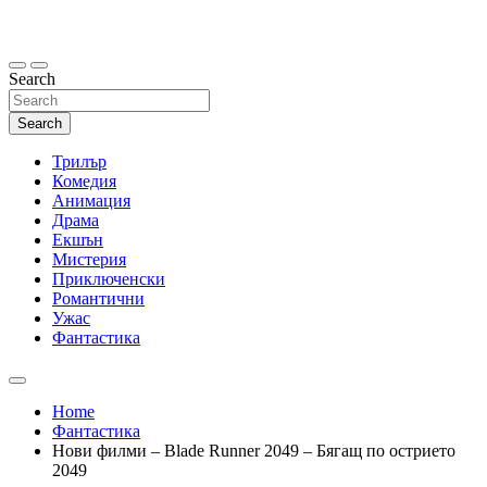
Skip
to
content
Search
Search
Трилър
Комедия
Анимация
Драма
Екшън
Мистерия
Приключенски
Романтични
Ужас
Фантастика
Home
Фантастика
Нови филми – Blade Runner 2049 – Бягащ по острието
2049