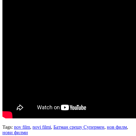
Tags:
nov film
,
novi filmi
,
Батман срещу Супермен
,
нов филм
,
нови филми