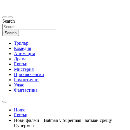
Skip
to
content
Search
Search
Трилър
Комедия
Анимация
Драма
Екшън
Мистерия
Приключенски
Романтични
Ужас
Фантастика
Home
Екшън
Нови филми – Batman v Superman | Батман срещу
Супермен