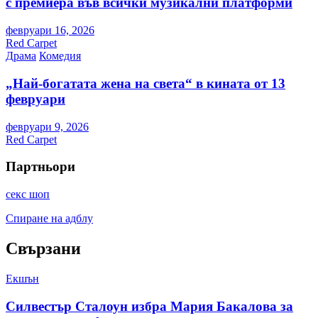
с премиера във всички музикални платформи
февруари 16, 2026
Red Carpet
Драма
Комедия
„Най-богатата жена на света“ в кината от 13
февруари
февруари 9, 2026
Red Carpet
Партньори
секс шоп
Спиране на адблу
Свързани
Екшън
Силвестър Сталоун избра Мария Бакалова за