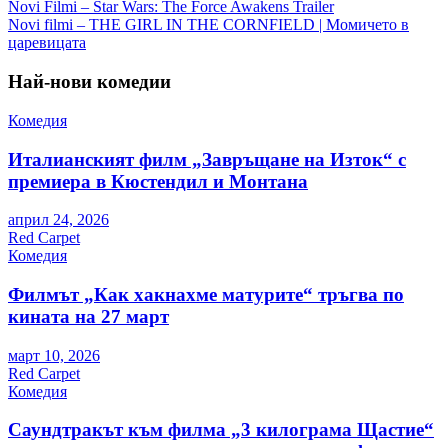
Навигация
Novi Filmi – Star Wars: The Force Awakens Trailer
Novi filmi – THE GIRL IN THE CORNFIELD | Момичето в
царевицата
Най-нови комедии
Комедия
Италианският филм „Завръщане на Изток“ с
премиера в Кюстендил и Монтана
април 24, 2026
Red Carpet
Комедия
Филмът „Как хакнахме матурите“ тръгва по
кината на 27 март
март 10, 2026
Red Carpet
Комедия
Саундтракът към филма „3 килограма Щастие“