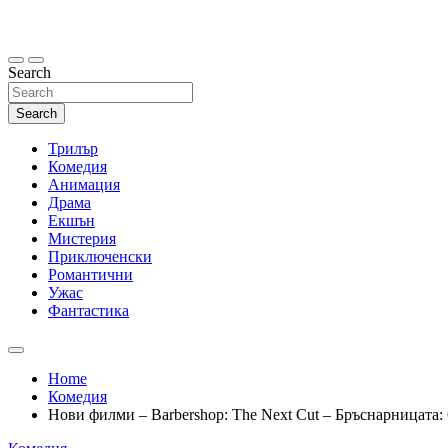
Skip
to
content
Search
Search
Трилър
Комедия
Анимация
Драма
Екшън
Мистерия
Приключенски
Романтични
Ужас
Фантастика
Home
Комедия
Нови филми – Barbershop: The Next Cut – Бръснарницата