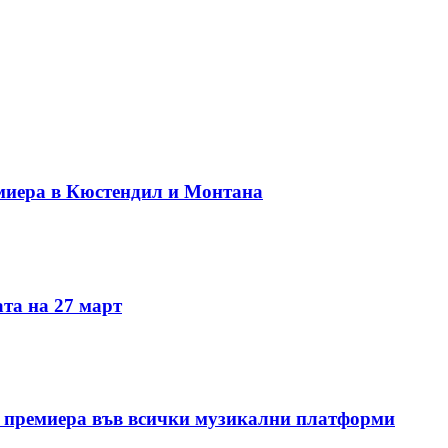
миера в Кюстендил и Монтана
та на 27 март
 премиера във всички музикални платформи