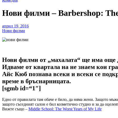
Комедия
Нови филми – Barbershop: Th
април 19, 2016
Нови филми
Нови филми от „махалата“ ще има още дъ
Идваме от квартала на не знаем кои гра
Айс Кюб познава всеки и всеки се подкр
време в бръснарницата.
[sgmb id=“1″]
Едно от правилата там обаче е било, да няма жени. Защото мъже
защото съседният салон е бил козметично студио и за да оцелеят
Вижте също –
Middle School: The Worst Years of My Life