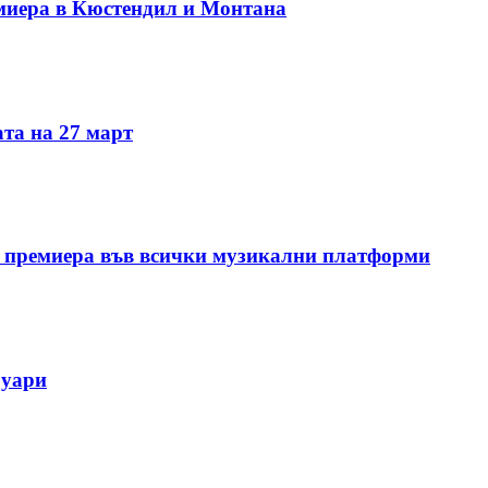
миера в Кюстендил и Монтана
та на 27 март
 премиера във всички музикални платформи
руари