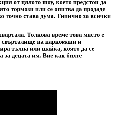
кция от цялото шоу, което предстои да
оято тормози или се опитва да продаде
во точно става дума. Типично за всички
 квартала. Толкова време това място е
ва свърталище на наркомани и
зира тълпа или шайка, която да се
а за децата им. Вие как бихте