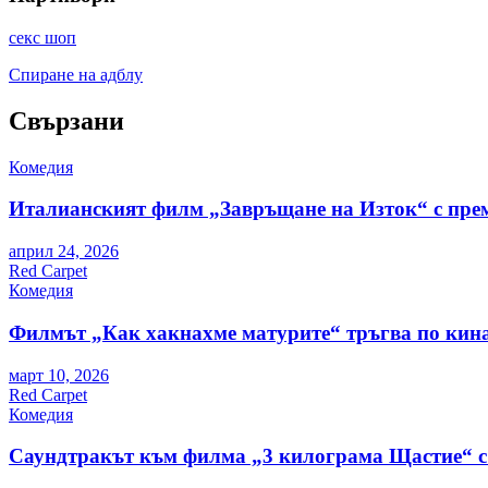
секс шоп
Спиране на адблу
Свързани
Комедия
Италианският филм „Завръщане на Изток“ с пре
април 24, 2026
Red Carpet
Комедия
Филмът „Как хакнахме матурите“ тръгва по кина
март 10, 2026
Red Carpet
Комедия
Саундтракът към филма „3 килограма Щастие“ с