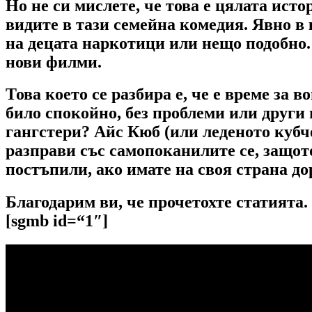
Но не си мислете, че това е цялата ист
видите в тази семейна комедия. Явно в 
на децата наркотици или нещо подобно. 
нови филми.
Това което се разбира е, че е време за 
било спокойно, без проблеми или други
гангстери? Айс Кюб (или леденото кубче
разправи със самопоканилите се, защото 
постъпили, ако имате на своя страна д
Благодарим ви, че прочетохте статията. 
[sgmb id=“1″]