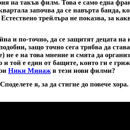
ория на такъв филм. Това е само една фра
квартала започва да се навърта банда, к
Естествено трейлъра не показва, за как
война и по-точно, да се защитят децата на
 подобни, защо точно сега трябва да ста
) не е на това мнение и смята да органи
и той е един от бащите, които ги е гриж
ори
Ники Минаж
в тези нови филми?
Споделете я, за да стигне до повече хора.