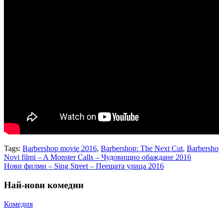
Tags:
Barbershop movie 2016
,
Barbershop: The Next Cut
,
Barbersho
Навигация
Novi filmi – A Monster Calls – Чудовищно обаждане 2016
Нови филми – Sing Street – Пеещата улица 2016
Най-нови комедии
Комедия