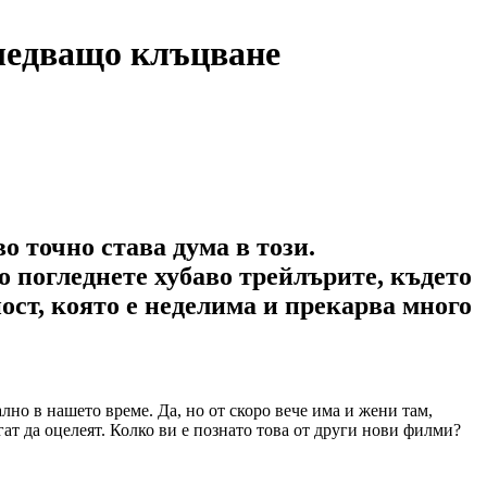
Следващо клъцване
о точно става дума в този.
ко погледнете хубаво трейлърите, където
ост, която е неделима и прекарва много
лно в нашето време. Да, но от скоро вече има и жени там,
огат да оцелеят. Колко ви е познато това от други нови филми?