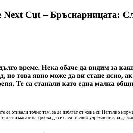
e Next Cut – Бръснарницата: 
лго време. Нека обаче да видим за какв
д, но това явно може да ви стане ясно, а
епя. Те са станали като една малка общн
те са отивали точно там, за да избягат от жена си Напълно норма
 и двата магазина трябва да се слеят в едно учреждение, за да м