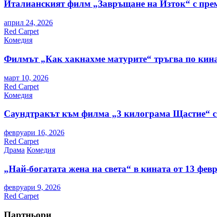
Италианският филм „Завръщане на Изток“ с пре
април 24, 2026
Red Carpet
Комедия
Филмът „Как хакнахме матурите“ тръгва по кина
март 10, 2026
Red Carpet
Комедия
Саундтракът към филма „3 килограма Щастие“ с
февруари 16, 2026
Red Carpet
Драма
Комедия
„Най-богатата жена на света“ в кината от 13 фев
февруари 9, 2026
Red Carpet
Партньори