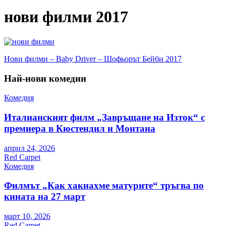
нови филми 2017
Навигация
Нови филми – Baby Driver – Шофьорът Бейби 2017
Най-нови комедии
Комедия
Италианският филм „Завръщане на Изток“ с
премиера в Кюстендил и Монтана
април 24, 2026
Red Carpet
Комедия
Филмът „Как хакнахме матурите“ тръгва по
кината на 27 март
март 10, 2026
Red Carpet