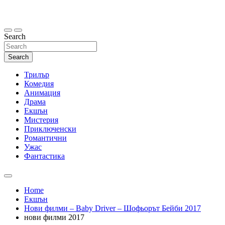
Skip
to
content
Search
Search
Трилър
Комедия
Анимация
Драма
Екшън
Мистерия
Приключенски
Романтични
Ужас
Фантастика
Home
Екшън
Нови филми – Baby Driver – Шофьорът Бейби 2017
нови филми 2017