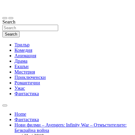
Skip
to
content
Search
Search
Трилър
Комедия
Анимация
Драма
Екшън
Мистерия
Приключенски
Романтични
Ужас
Фантастика
Home
Фантастика
Нови филми – Avengers: Infinity War – Отмъстителите:
Безкрайна война