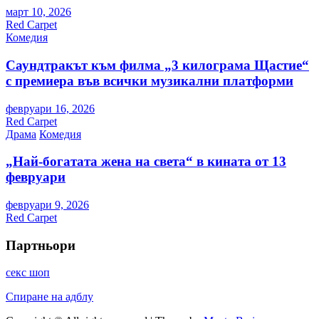
март 10, 2026
Red Carpet
Комедия
Саундтракът към филма „3 килограма Щастие“
с премиера във всички музикални платформи
февруари 16, 2026
Red Carpet
Драма
Комедия
„Най-богатата жена на света“ в кината от 13
февруари
февруари 9, 2026
Red Carpet
Партньори
секс шоп
Спиране на адблу