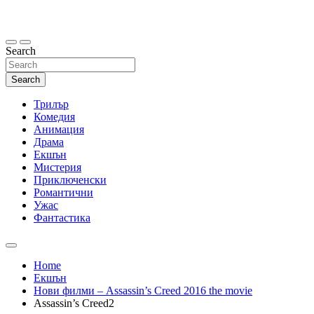
Skip
to
content
Search
Search
Трилър
Комедия
Анимация
Драма
Екшън
Мистерия
Приключенски
Романтични
Ужас
Фантастика
Home
Екшън
Нови филми – Assassin’s Creed 2016 the movie
Assassin’s Creed2