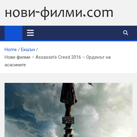
Skip
to
content
Home
Екшън
Нови филми – Assassin’s Creed 2016 – Орденът на
асасините