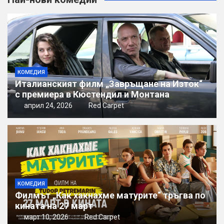
КОМЕДИЯ
Италианският филм „Завръщане на Изток“
с премиера в Кюстендил и Монтана
април 24, 2026
Red Carpet
КОМЕДИЯ
Филмът „Как хакнахме матурите“ тръгва по
кината на 27 март
март 10, 2026
Red Carpet