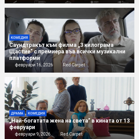
КОМЕДИЯ
Саундтракът към филма „3 килограма
Щастие“ с премиера във всички музикални
платформи
февруари 16, 2026
Red Carpet
ДРАМА
КОМЕДИЯ
„Най-богатата жена на света“ в кината от 13
февруари
февруари 9, 2026
Red Carpet