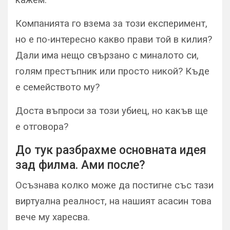
Компанията го взема за този експеримент,
но е по-интересно какво прави той в килия?
Дали има нещо свързано с миналото си,
голям престъпник или просто никой? Къде
е семейството му?
Доста въпроси за този убиец, но какъв ще
е отговора?
До тук разбрахме основната идея
зад филма. Ами после?
Осъзнава колко може да постигне със тази
виртуална реалност, на нашият асасин това
вече му харесва.