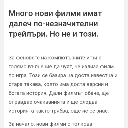
Много нови филми имат
далеч по-незначителни
трейлъри. Но не и този.
За феновете на компютърните игри е
голямо вълнение да чуят, че излиза филм
по игра. Този се базира на доста известна и
стара такава, която има доста версии и
богата история. Дали филмът обаче, ще
оправдае очакванията и ще следва
историята както трябва, още не се знае.
За начало, нови филми с толкова