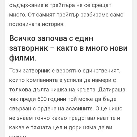
съдържание в трейлъра не се срещат
много. От самият трейлър разбираме само
половината история.
Всичко започва с един
затворник – както в много нови
филми.
Този затворник е вероятно единственият,
които компанията е успяла да намери с
толкова дълга нишка на кръвта. Датираща
чак преди 500 години той може да бъде
свързан с ордена на асасините. Още нищо
не знаем точно какво представляват те и
каква е тяхната цел и дори няма да ви
кажем.