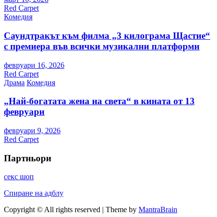
Red Carpet
Комедия
Саундтракът към филма „3 килограма Щастие“
с премиера във всички музикални платформи
февруари 16, 2026
Red Carpet
Драма
Комедия
„Най-богатата жена на света“ в кината от 13
февруари
февруари 9, 2026
Red Carpet
Партньори
секс шоп
Спиране на адблу
Copyright © All rights reserved | Theme by
MantraBrain