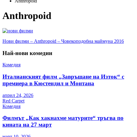
Anthropoid
Anthropoid
Навигация
Нови филми – Anthropoid – Човекоподобна маймуна 2016
Най-нови комедии
Комедия
Италианският филм „Завръщане на Изток“ с
премиера в Кюстендил и Монтана
април 24, 2026
Red Carpet
Комедия
Филмът „Как хакнахме матурите“ тръгва по
кината на 27 март
март 10, 2026