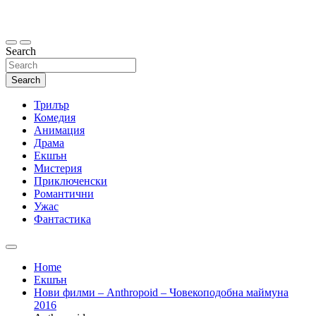
Skip
to
content
Search
Search
Трилър
Комедия
Анимация
Драма
Екшън
Мистерия
Приключенски
Романтични
Ужас
Фантастика
Home
Екшън
Нови филми – Anthropoid – Човекоподобна маймуна
2016