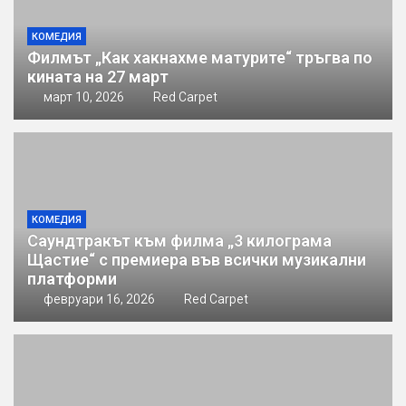
КОМЕДИЯ
Филмът „Как хакнахме матурите“ тръгва по
кината на 27 март
март 10, 2026
Red Carpet
КОМЕДИЯ
Саундтракът към филма „3 килограма
Щастие“ с премиера във всички музикални
платформи
февруари 16, 2026
Red Carpet