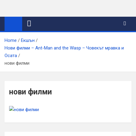
Skip
to
content
Home
Екшън
Нови филми – Ant-Man and the Wasp – Човекът мравка и
Осата
нови филми
нови филми