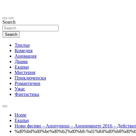
Skip
to
content
Search
Search
Трилър
Комедия
Анимация
Драма
Екшън
Мистерия
Приключенски
Романтични
Ужас
Фантастика
Home
Екшън
Нови филми – Anonymous – Анонимните 2016 – Действит
%d0%bd%d0%be%d0%b2%d0%b8-%d1%84%d0%b8%d0%