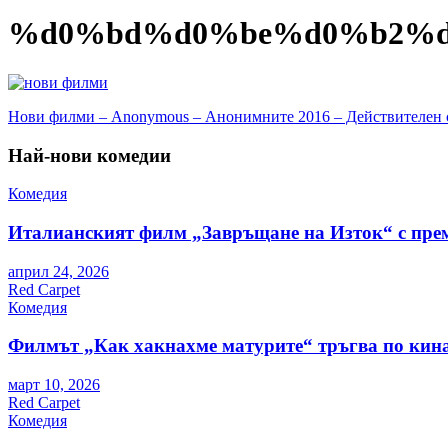
%d0%bd%d0%be%d0%b2%d
Навигация
Нови филми – Anonymous – Анонимните 2016 – Действителен 
Най-нови комедии
Комедия
Италианският филм „Завръщане на Изток“ с пре
април 24, 2026
Red Carpet
Комедия
Филмът „Как хакнахме матурите“ тръгва по кина
март 10, 2026
Red Carpet
Комедия