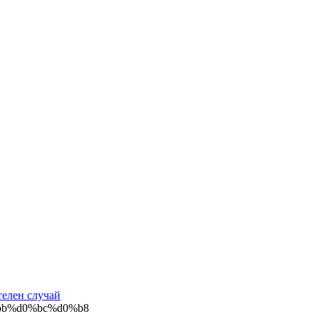
елен случай
bb%d0%bc%d0%b8