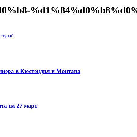
0%b8-%d1%84%d0%b8%d0
случай
миера в Кюстендил и Монтана
та на 27 март