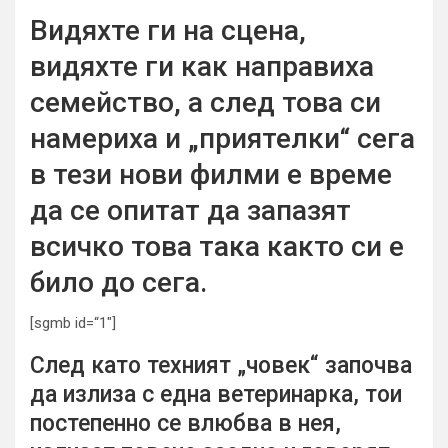
Видяхте ги на сцена,
видяхте ги как направиха
семейство, а след това си
намериха и „приятелки“ сега
в тези нови филми е време
да се опитат да запазят
всичко това така както си е
било до сега.
[sgmb id=“1″]
След като техният „човек“ започва
да излиза с една ветеринарка, тои
постепенно се влюбва в нея,