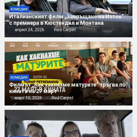
КОМЕДИЯ
Италианският филм „Завръщане на Изток“
с премиера в Кюстендил и Монтана
април 24, 2026
Red Carpet
КОМЕДИЯ
Филмът „Как хакнахме матурите“ тръгва по
кината на 27 март
март 10, 2026
Red Carpet