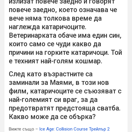
излизат повече заедно и говорят
повече заедно, което означава че
вече няма толкова време да
наглежда катаричоците.
Ветеринарката обаче има един син,
които само се чуди какво да
причини на горките катаричоци. Той
е техният най-голям кошмар.
След като възрастните са
заминали за Маями, в този нов
филм, катаричоците се съюзяват с
най-големият си враг, за да
предотвратят предстояща сватба.
Какво може да се обърка?
Вижте също –
Ice Age: Collision Course Трейлър 2