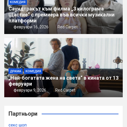
КОМЕДИЯ
Саундтракът към филма „3 килограма
Щастие“ с премиера във всички музикални
платформи
февруари 16, 2026
Red Carpet
ДРАМА
КОМЕДИЯ
„Най-богатата жена на света“ в кината от 13
февруари
февруари 9, 2026
Red Carpet
Партньори
секс шоп