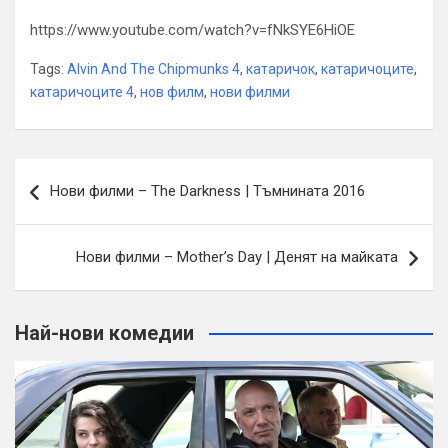
https://www.youtube.com/watch?v=fNkSYE6HiOE
Tags:
Alvin And The Chipmunks 4
,
катаричок
,
катаричоците
,
катаричоците 4
,
нов филм
,
нови филми
Навигация
Нови филми – The Darkness | Тъмнината 2016
Нови филми – Mother’s Day | Денят на майката
Най-нови комедии