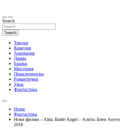
Skip
to
content
Search
Search
Трилър
Комедия
Анимация
Драма
Екшън
Мистерия
Приключенски
Романтични
Ужас
Фантастика
Home
Фантастика
Нови филми – Alita: Battle Angel – Алита: Боен Ангел
2018