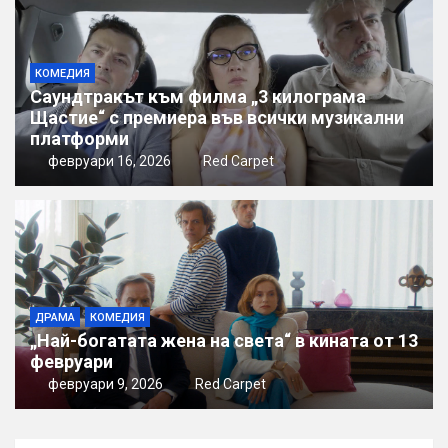
КОМЕДИЯ
Саундтракът към филма „3 килограма
Щастие“ с премиера във всички музикални
платформи
февруари 16, 2026
Red Carpet
ДРАМА
КОМЕДИЯ
„Най-богатата жена на света“ в кината от 13
февруари
февруари 9, 2026
Red Carpet