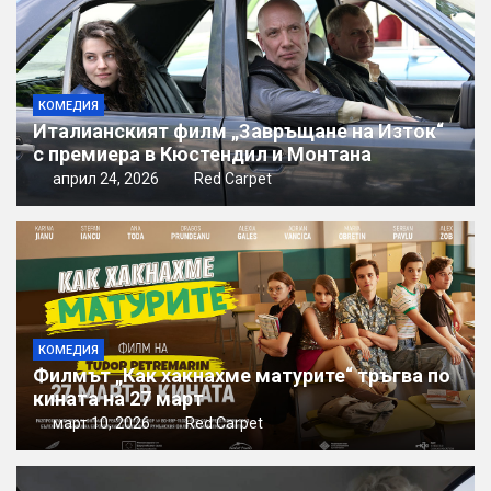
КОМЕДИЯ
Италианският филм „Завръщане на Изток“
с премиера в Кюстендил и Монтана
април 24, 2026
Red Carpet
КОМЕДИЯ
Филмът „Как хакнахме матурите“ тръгва по
кината на 27 март
март 10, 2026
Red Carpet