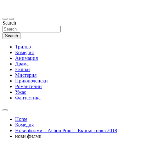
Skip
to
content
Search
Search
Трилър
Комедия
Анимация
Драма
Екшън
Мистерия
Приключенски
Романтични
Ужас
Фантастика
Home
Комедия
Нови филми – Action Point – Екшън точка 2018
нови филми