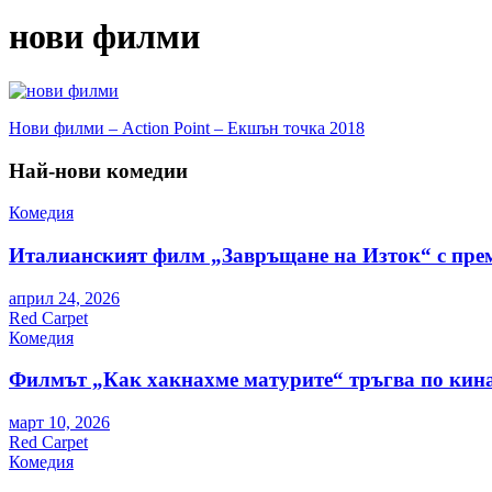
нови филми
Навигация
Нови филми – Action Point – Екшън точка 2018
Най-нови комедии
Комедия
Италианският филм „Завръщане на Изток“ с пре
април 24, 2026
Red Carpet
Комедия
Филмът „Как хакнахме матурите“ тръгва по кина
март 10, 2026
Red Carpet
Комедия