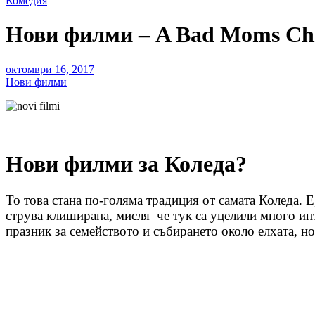
Комедия
Нови филми – A Bad Moms Chr
октомври 16, 2017
Нови филми
Нови филми за Коледа?
То това стана по-голяма традиция от самата Коледа. Е
струва клиширана, мисля че тук са уцелили много инте
празник за семейството и събирането около елхата, н