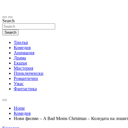
Skip
to
content
Search
Search
Трилър
Комедия
Анимация
Драма
Екшън
Мистерия
Приключенски
Романтични
Ужас
Фантастика
Home
Комедия
Нови филми – A Bad Moms Christmas – Коледата на лоши