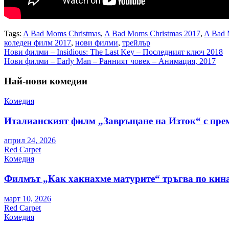
Tags:
A Bad Moms Christmas
,
A Bad Moms Christmas 2017
,
A Bad 
коледен филм 2017
,
нови филми
,
трейлър
Навигация
Нови филми – Insidious: The Last Key – Последният ключ 2018
Нови филми – Early Man – Ранният човек – Анимация, 2017
Най-нови комедии
Комедия
Италианският филм „Завръщане на Изток“ с пре
април 24, 2026
Red Carpet
Комедия
Филмът „Как хакнахме матурите“ тръгва по кина
март 10, 2026
Red Carpet
Комедия