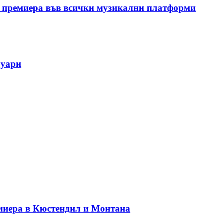
 премиера във всички музикални платформи
руари
миера в Кюстендил и Монтана