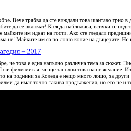
обре. Вече трябва да сте виждали това шантаво трио в д
бите да се включат! Коледа наближава, всички се подго
че майките им идват на гости. Ако сте гледали предиш
, ама не! Майките им са по-лошо копие на дъщерите. Не
агедия – 2017
е, че това е една напълно различна тема за сюжет. Пис
Този филм мисля, че ще запълни това наше желание. Из
ето на роднини за Коледа е нещо много лошо, за други
илми да имат точно такива продължения, но ето че и т