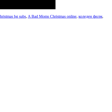
ristmas bg subs
,
A Bad Moms Christmas online
,
коледен филм
,