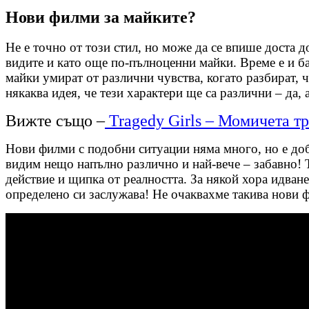
Нови филми за майките?
Не е точно от този стил, но може да се впише доста д
видите и като още по-пълноценни майки. Време е и ба
майки умират от различни чувства, когато разбират, 
някаква идея, че тези характери ще са различни – да
Вижте също –
Tragedy Girls – Момичета тр
Нови филми с подобни ситуации няма много, но е добр
видим нещо напълно различно и най-вече – забавно! 
действие и щипка от реалността. За някой хора идван
определено си заслужава! Не очаквахме такива нови ф