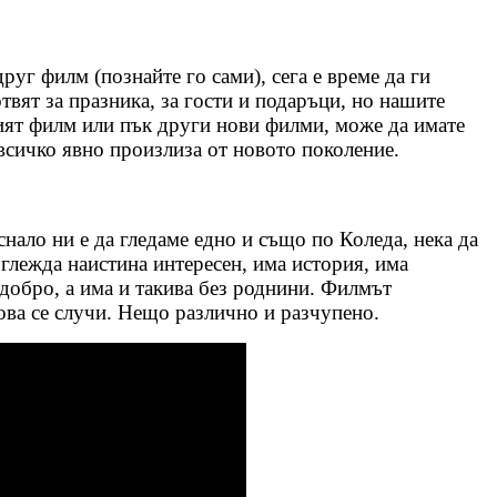
руг филм (познайте го сами), сега е време да ги
твят за празника, за гости и подаръци, но нашите
ният филм или пък други нови филми, може да имате
 всичко явно произлиза от новото поколение.
нало ни е да гледаме едно и също по Коледа, нека да
глежда наистина интересен, има история, има
 добро, а има и такива без роднини. Филмът
ова се случи. Нещо различно и разчупено.