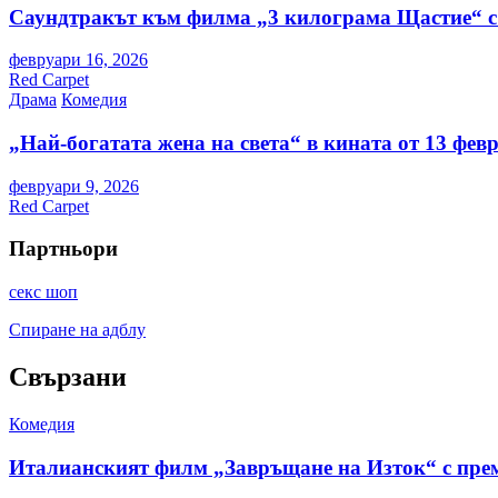
Саундтракът към филма „3 килограма Щастие“ с
февруари 16, 2026
Red Carpet
Драма
Комедия
„Най-богатата жена на света“ в кината от 13 фев
февруари 9, 2026
Red Carpet
Партньори
секс шоп
Спиране на адблу
Свързани
Комедия
Италианският филм „Завръщане на Изток“ с пре