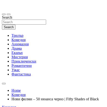
Skip
to
content
Search
Search
Трилър
Комедия
Анимация
Драма
Екшън
Мистерия
Приключенски
Романтични
Ужас
Фантастика
Home
Комедия
Нови филми – 50 нюанса черно | Fifty Shades of Black