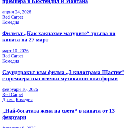
премиера в Кюстендил и Монтана
април 24, 2026
Red Carpet
Комедия
Филмът „Как хакнахме матурите“ тръгва по
кината на 27 март
март 10, 2026
Red Carpet
Комедия
Саундтракът към филма „3 килограма Щастие“
с премиера във всички музикални платформи
февруари 16, 2026
Red Carpet
Драма
Комедия
„Най-богатата жена на света“ в кината от 13
февруари