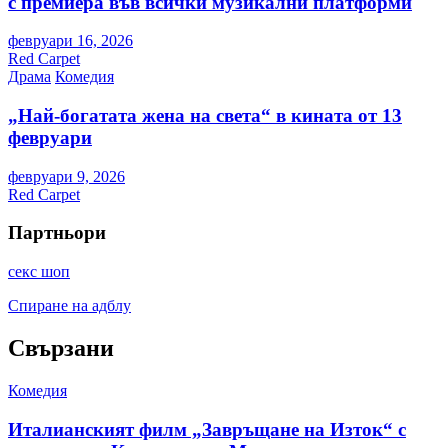
с премиера във всички музикални платформи
февруари 16, 2026
Red Carpet
Драма
Комедия
„Най-богатата жена на света“ в кината от 13
февруари
февруари 9, 2026
Red Carpet
Партньори
секс шоп
Спиране на адблу
Свързани
Комедия
Италианският филм „Завръщане на Изток“ с