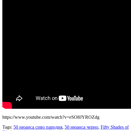
https://www.youtube.com/watch?v=eSO8JYROZdg
Tags:
50 нюанса сиво пародия
,
50 нюанса черно
,
Fifty Shades of