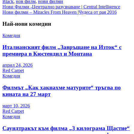
Black
,
нов филм
,
нови филми
Навигация
Нови Филми -Централно разузнаване | Central Intelligence
Нови филми – Miracles From Heaven |Чудеса от рая 2016
Най-нови комедии
Комедия
Италианският филм „Завръщане на Изток“ с
премиера в Кюстендил и Монтана
април 24, 2026
Red Carpet
Комедия
Филмът „Как хакнахме матурите“ тръгва по
кината на 27 март
март 10, 2026
Red Carpet
Комедия
Саундтракът към филма „3 килограма Щастие“