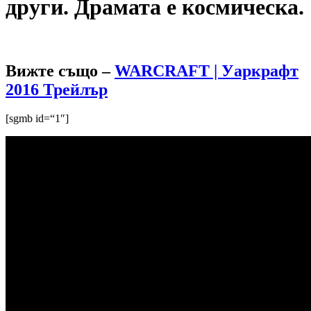
други. Драмата е космическа.
Вижте също –
WARCRAFT | Уаркрафт
2016 Трейлър
[sgmb id=“1″]