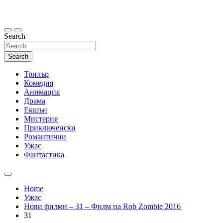
Skip
to
content
Search
Search
Трилър
Комедия
Анимация
Драма
Екшън
Мистерия
Приключенски
Романтични
Ужас
Фантастика
Home
Ужас
Нови филми – 31 – Филм на Rob Zombie 2016
31