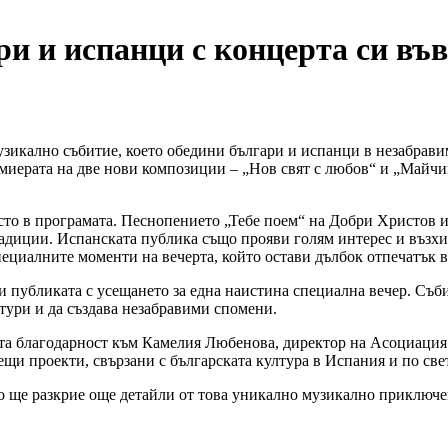
и и испанци с концерта си въ
узикално събитие, което обедини българи и испанци в незабрав
иерата на две нови композиции – „Нов свят с любов“ и „Майчин
сто в програмата. Песнопението „Тебе поем“ на Добри Христов 
радиции. Испанската публика също прояви голям интерес и възх
ециалните моменти на вечерта, който остави дълбок отпечатък 
 публиката с усещането за една наистина специална вечер. Съби
лтури и да създава незабравими спомени.
та благодарност към Камелия Любенова, директор на Асоциация „
ещи проекти, свързани с българската култура в Испания и по све
о ще разкрие още детайли от това уникално музикално приключе