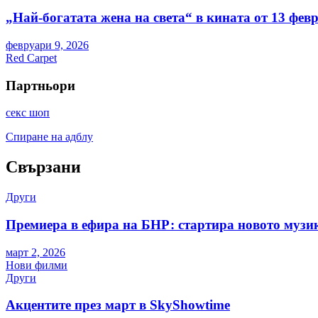
„Най-богатата жена на света“ в кината от 13 фев
февруари 9, 2026
Red Carpet
Партньори
секс шоп
Спиране на адблу
Свързани
Други
Премиера в ефира на БНР: стартира новото музи
март 2, 2026
Нови филми
Други
Акцентите през март в SkyShowtime