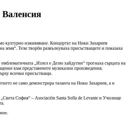
в Валенсия
имо културно изживяване. Концертът на Ники Захариев
а земя“. Тези творби развълнуваха присъстващите и показаха
и емблематичната „Излел е Делю хайдутин“ трогнаха сърцата на
ищение към представените музикални произведения.
върху всички присъстващи.
тието не само демонстрира таланта на Ники Захариев, а и
Света София“ – Asociación Santa Sofía de Levante и Училище
та.
ние.