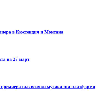
миера в Кюстендил и Монтана
та на 27 март
 премиера във всички музикални платформи