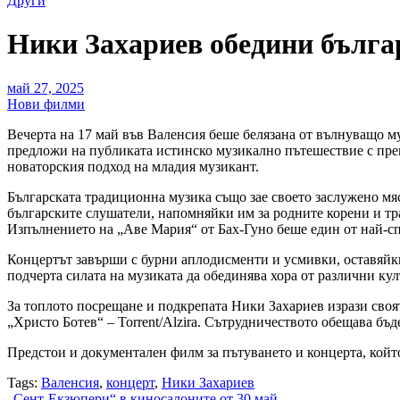
Други
Ники Захариев обедини българ
май 27, 2025
Нови филми
Вечерта на 17 май във Валенсия беше белязана от вълнуващо м
предложи на публиката истинско музикално пътешествие с прем
новаторския подход на младия музикант.
Българската традиционна музика също зае своето заслужено мя
българските слушатели, напомняйки им за родните корени и т
Изпълнението на „Аве Мария“ от Бах-Гуно беше един от най-сп
Концертът завърши с бурни аплодисменти и усмивки, оставяйки
подчерта силата на музиката да обединява хора от различни ку
За топлото посрещане и подкрепата Ники Захариев изрази своя
„Христо Ботев“ – Torrent/Alzira. Сътрудничеството обещава бъд
Предстои и документален филм за пътуването и концерта, койт
Tags:
Валенсия
,
концерт
,
Ники Захариев
„Сент-Екзюпери“ в киносалоните от 30 май