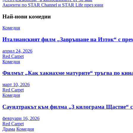
Навигация
Акценти по STAR Channel и STAR Life през юни
Най-нови комедии
Комедия
Италианският филм „Завръщане на Изток“ с пре
април 24, 2026
Red Carpet
Комедия
Филмът „Как хакнахме матурите“ тръгва по кина
март 10, 2026
Red Carpet
Комедия
Саундтракът към филма „3 килограма Щастие“ с
февруари 16, 2026
Red Carpet
Драма
Комедия