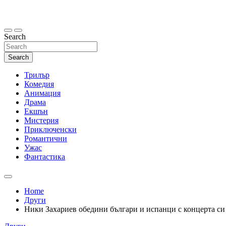
Skip
to
content
Search
Search
Трилър
Комедия
Анимация
Драма
Екшън
Мистерия
Приключенски
Романтични
Ужас
Фантастика
Home
Други
Ники Захариев обедини българи и испанци с концерта си