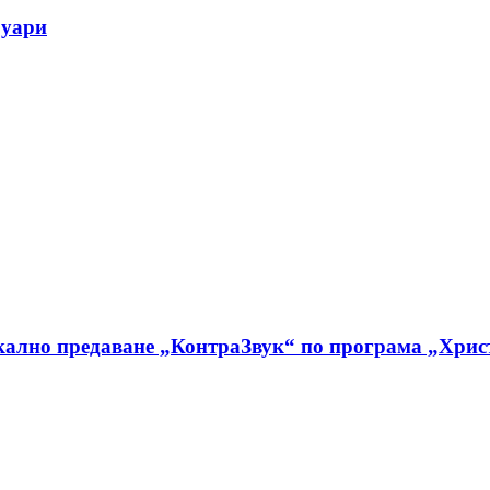
руари
кално предаване „КонтраЗвук“ по програма „Хрис