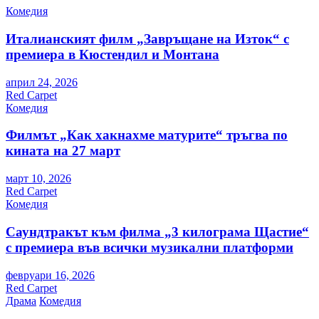
Комедия
Италианският филм „Завръщане на Изток“ с
премиера в Кюстендил и Монтана
април 24, 2026
Red Carpet
Комедия
Филмът „Как хакнахме матурите“ тръгва по
кината на 27 март
март 10, 2026
Red Carpet
Комедия
Саундтракът към филма „3 килограма Щастие“
с премиера във всички музикални платформи
февруари 16, 2026
Red Carpet
Драма
Комедия