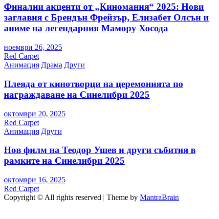
Финални акценти от „Киномания“ 2025: Нови
заглавия с Брендън Фрейзър, Елизабет Олсън и
аниме на легендарния Мамору Хосода
ноември 26, 2025
Red Carpet
Анимация
Драма
Други
Плеяда от кинотворци на церемонията по
награждаване на Синелибри 2025
октомври 20, 2025
Red Carpet
Анимация
Други
Нов филм на Теодор Ушев и други събития в
рамките на Синелибри 2025
октомври 16, 2025
Red Carpet
Copyright © All rights reserved | Theme by
MantraBrain