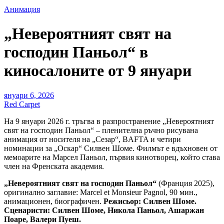
Анимация
„Невероятният свят на
господин Паньол“ в
киносалоните от 9 януари
януари 6, 2026
Red Carpet
На 9 януари 2026 г. тръгва в разпространение „Невероятният
свят на господин Паньол“ – пленителна ръчно рисувана
анимация от носителя на „Сезар“, BAFTA и четири
номинации за „Оскар“ Силвен Шоме. Филмът е вдъхновен от
мемоарите на Марсел Паньол, първия кинотворец, който става
член на Френската академия.
„Невероятният свят на господин Паньол“
(Франция 2025),
оригинално заглавие: Marcel et Monsieur Pagnol, 90 мин.,
анимационен, биографичен.
Режисьор: Силвен Шоме.
Сценаристи: Силвен Шоме, Никола Паньол, Ашаржан
Поаре, Валери Пуеш.