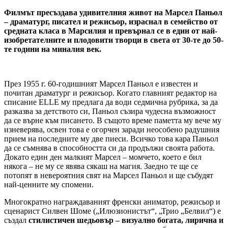
Филмът пресъздава удивителния живот на Марсел Паньол
– драматург, писател и режисьор, израснал в семейство от
средната класа в Марсилия и превърнал се в един от най-
изобретателните и плодовити творци в света от 30-те до 50-
те години на миналия век.
През 1955 г. 60-годишният Марсел Паньол е известен и
почитан драматург и режисьор. Когато главният редактор на
списание ELLE му предлага да води седмична рубрика, за да
разказва за детството си, Паньол съзира чудесна възможност
да се върне към писането. В същото време паметта му вече му
изневерява, освен това е огорчен заради неособено радушния
прием на последните му две пиеси. Всичко това кара Паньол
да се съмнява в способността си да продължи своята работа.
Докато един ден малкият Марсел – момчето, което е бил
някога – не му се явява сякаш на магия. Заедно те ще се
потопят в невероятния свят на Марсел Паньол и ще събудят
най-ценните му спомени.
Многократно награждаваният френски аниматор, режисьор и
сценарист Силвен Шоме („Илюзионистът“, „Трио „Белвил“) е
създал
стилистичен шедьовър – визуално богата, лирична и