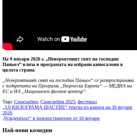
На 9 януари 2026 г. „Невероятният свят на господин
Паньол“ влиза в програмата на избрани киносалони в
цялата страна.
„Невероятният свят на господин Паньол“ се разпространява
с подкрепата на Програма „Творческа Европа“ — МЕДИА на
ЕС и ИА „Национален филмов център“.
Tags:
Синелибри
,
Синелибри 2025
,
фестивал
Навигация
„3.0 КИЛОГРАМА ЩАСТИЕ“ тръгва по кината на 30 януари
2026
„Чужденецът“ в разпространение от 16 януари
Най-нови комедии