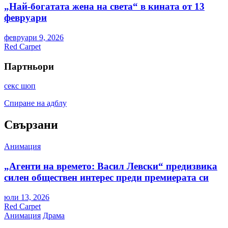
„Най-богатата жена на света“ в кината от 13
февруари
февруари 9, 2026
Red Carpet
Партньори
секс шоп
Спиране на адблу
Свързани
Анимация
„Агенти на времето: Васил Левски“ предизвика
силен обществен интерес преди премиерата си
юли 13, 2026
Red Carpet
Анимация
Драма