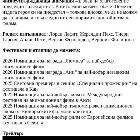
жизнеутвърждаваща анимация
– в знак на благоговение
пред един голям артист. В нито един момент обаче Шоме не
издига героя си на пиедестал – толкова високо, че да не можем
да го видим, и това е едно от неоспоримите достойнства на
филма.
Ролите изпълняват:
Лоран Лафит, Жералдин Паяс, Тиери
Гарсия, Анаис Пети, Венсан Фернандел, Вероник Филипона.
Фестивали и отличия до момента:
2026 Номинация за награда „Люмиер“ за най-добър
анимационен филм
2026 Номинация за награда „Ани“ за най-добър независим
анимационен филм
2025 Световна премиера в секция „Специални прожекции“ на
фестивала в Кан
2025 Номинация за най-добър филм от Международния
фестивал на анимационния филм в Анси
2025 Номинация за най-добър пълнометражен анимационен
филм от Нюйоркските филмови критици
2025 Номинация за най-добър филм от Европейския филмов
фестивал в Севиля
Трейлър: