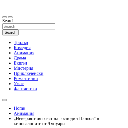
Skip
to
content
Search
Search
Трилър
Комедия
Анимация
Драма
Екшън
Мистерия
Приключенски
Романтични
Ужас
Фантастика
Home
Анимация
„Невероятният свят на господин Паньол“ в
киносалоните от 9 януари