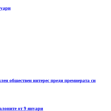
руари
илен обществен интерес преди премиерата си
алоните от 9 януари