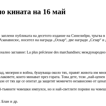
о кината на 16 май
 заплени публиката на десетото издание на Синелибри, тръгва в
анависюс, носител на награда „Оскар“, две награди „Сезар“ и 
ално заглавие: La plus précieuse des marchandises; международно
глад, мизерия и война, бушуваща около тях, правят живота им мн
 влаковете, които минават през гората. Това дете, този „най-цен
и от тях ще се опитат да защитят момичето независимо от цената
й-тъмните човешки импулси, но и най-светлите пориви на човешк
 Блан и др.