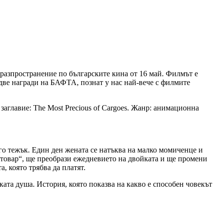
 разпространение по българските кина от 16 май. Филмът е
две награди на БАФТА, познат у нас най-вече с филмите
 заглавие: The Most Precious of Cargoes. Жанр: анимационна
ого тежък. Един ден жената се натъква на малко момиченце и
ен товар“, ще преобрази ежедневието на двойката и ще промени
, която трябва да платят.
ата душа. История, която показва на какво е способен човекът