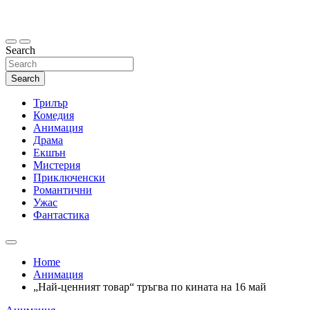
Skip
to
content
Search
Search
Трилър
Комедия
Анимация
Драма
Екшън
Мистерия
Приключенски
Романтични
Ужас
Фантастика
Home
Анимация
„Най-ценният товар“ тръгва по кината на 16 май