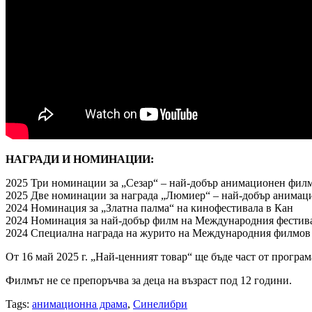
НАГРАДИ И НОМИНАЦИИ:
2025 Три номинации за „Сезар“ – най-добър анимационен филм
2025 Две номинации за награда „Люмиер“ – най-добър анимац
2024 Номинация за „Златна палма“ на кинофестивалa в Кан
2024 Номинация за най-добър филм на Международния фестив
2024 Специална награда на журито на Международния филмов
От 16 май 2025 г. „Най-ценният товар“ ще бъде част от програм
Филмът не се препоръчва за деца на възраст под 12 години.
Tags:
анимационна драма
,
Синелибри