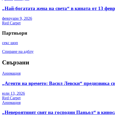
„Най-богатата жена на света“ в кината от 13 фев
февруари 9, 2026
Red Carpet
Партньори
секс шоп
Спиране на адблу
Свързани
Анимация
„Агенти на времето: Васил Левски“ предизвика с
юли 13, 2026
Red Carpet
Анимация
„Невероятният свят на господин Паньол“ в кинос