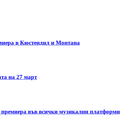
миера в Кюстендил и Монтана
та на 27 март
 премиера във всички музикални платформи