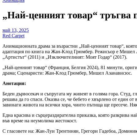
Анимация
„Най-ценният товар“ тръгва п
май 13, 2025
Red Carpet
Анимационната драма за възрастни „Най-ценният товар“, която
адаптация по книга на Жан-Клод Грюмбер. Режисьор е Мишел Аз
„Артистът“ (2011) и „Изключителният: Моят Годар“ (2017).
„Най-ценният товар“ (Франция, Белгия 2024), 81 минути, оригин
драма; Сценаристи: Жан-Клод Грюмбер, Мишел Азанависюс.
Анотация:
Беден дървосекач и съпругата му живеят в голяма гора. Студ, 
решава да го спаси. Оказва се, че бебето е хвърлено от един от
завинаги живота на всички хора, чиито пътища ще пресече. Няко
Една красива и сърцераздирателна приказка, която разкрива на
във време на неумолима жестокост.
С гласовете на: Жан-Луи Трентинян, Грегори Гадебоа, Доминик