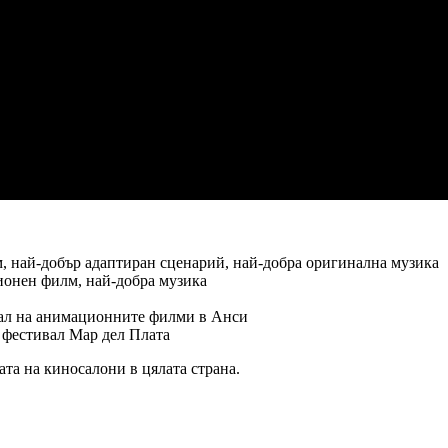
, най-добър адаптиран сценарий, най-добра оригинална музика
ионен филм, най-добра музика
ал на анимационните филми в Анси
 фестивал Мар дел Плата
ата на киносалони в цялата страна.