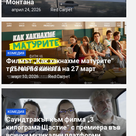
Монтана
април 24, 2026
Red Carpet
КОМЕДИЯ
Филмът „Как хакнахме матурите“
тръгва по кината на 27 март
март 10, 2026
Red Carpet
КОМЕДИЯ
Саундтракът към филма „3
килограма Щастие“ с премиера във
всички музикални платформи