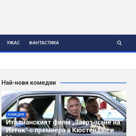
УЖАС
ФАНТАСТИКА
Най-нови комедии
КОМЕДИЯ
Италианският филм „Завръщане на
Изток“ с премиера в Кюстендил и