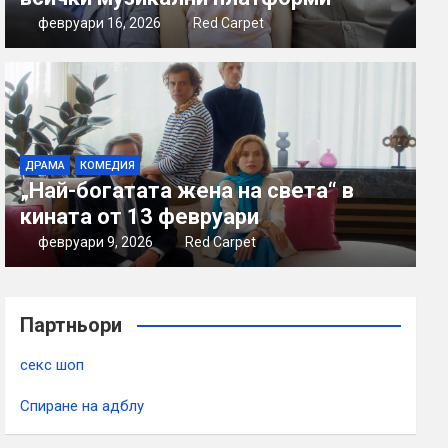
февруари 16, 2026
Red Carpet
ДРАМА
КОМЕДИЯ
„Най-богатата жена на света“ в
кината от 13 февруари
февруари 9, 2026
Red Carpet
Партньори
секс шоп
Спиране на адблу