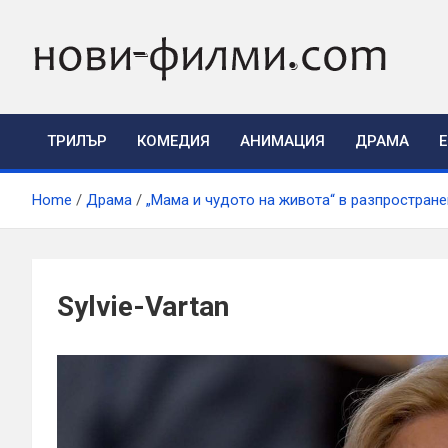
Skip
to
content
ТРИЛЪР
КОМЕДИЯ
АНИМАЦИЯ
ДРАМА
Home
Драма
„Мама и чудото на живота“ в разпростране
Sylvie-Vartan