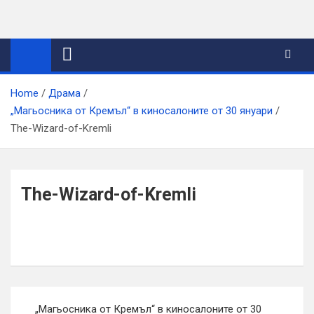
Skip
to
content
Home
Драма
„Магьосника от Кремъл“ в киносалоните от 30 януари
The-Wizard-of-Kremli
The-Wizard-of-Kremli
Навигация
„Магьосника от Кремъл“ в киносалоните от 30