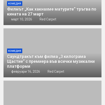
КОМЕДИЯ
Филмът „Как хакнахме матурите“ тръгва по
кината на 27 март
март 10, 2026
Red Carpet
КОМЕДИЯ
Саундтракът към филма „3 килограма
Щастие“ с премиера във всички музикални
платформи
февруари 16, 2026
Red Carpet