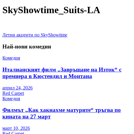
SkyShowtime_Suits-LA
Навигация
Летни акценти по SkyShowtime
Най-нови комедии
Комедия
Италианският филм „Завръщане на Изток“ с
премиера в Кюстендил и Монтана
април 24, 2026
Red Carpet
Комедия
Филмът „Как хакнахме матурите“ тръгва по
кината на 27 март
март 10, 2026
Red Carpet