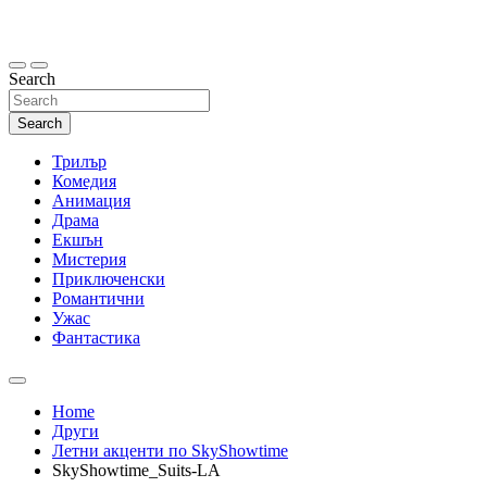
Skip
to
content
Search
Search
Трилър
Комедия
Анимация
Драма
Екшън
Мистерия
Приключенски
Романтични
Ужас
Фантастика
Home
Други
Летни акценти по SkyShowtime
SkyShowtime_Suits-LA