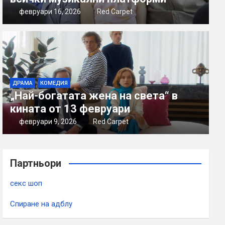
февруари 16, 2026
Red Carpet
ДРАМА
КОМЕДИЯ
„Най-богатата жена на света“ в
кината от 13 февруари
февруари 9, 2026
Red Carpet
Партньори
секс шоп
Спиране на адблу