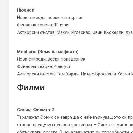
Нюанси
Нови епизоди: всеки четвъртък
Финал на сезона: 10 юли
Актьорски състав: Макси Иглесиас, Овик Кьокерян, Хуа
MobLand (Земя на мафията)
Нови епизоди: всеки понеделник
Финал на сезона: 4 август
Актьорски състав: Том Харди, Пиърс Броснан и Хелън
Филми
Соник: Филмът 3
Таралежът Соник се завръща с най-вълнуващото си пр
отново срещу мощен нов противник – Сянката, мистерио
сблъсквали досега. С ненадминатите си способности, е