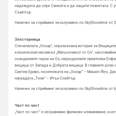
надеждата да спре Сянката и да защити планетата. С 
Съмптър.
Наличен за стрийминг ексклузивно по SkyShowtime от 2
Злосторница
Спечелилата „Оскар“, неразказана история за Вещицит
класическия мюзикъл „Магьосникът от Оз“, насочвайки
скандалните герои на Оз, неразделните приятелки Елфа
вещица от Запада и Добрата вещица. В главните роли с
Синтия Ериво, носителката на „Оскар“ – Мишел Йео, Д
наградата „Тони“ – Итън Слейтър.
Наличен за стрийминг ексклузивно по SkyShowtime от 6
Част по част
„Част по част“ е несравнимо филмово изживяване, коет