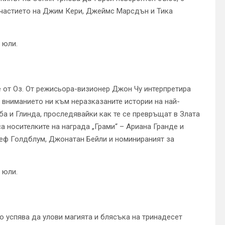
участието на Джим Кери, Джеймс Марсдън и Тика
 юли.
е от Оз. От режисьора-визионер Джон Чу интерпретира
 вниманието ни към неразказаните истории на най-
ба и Глинда, проследявайки как те се превръщат в Злата
а носителките на награда „Грами“ – Ариана Гранде и
жеф Голдблум, Джонатан Бейли и номинираният за
 юли.
о успява да улови магията и блясъка на тринадесет