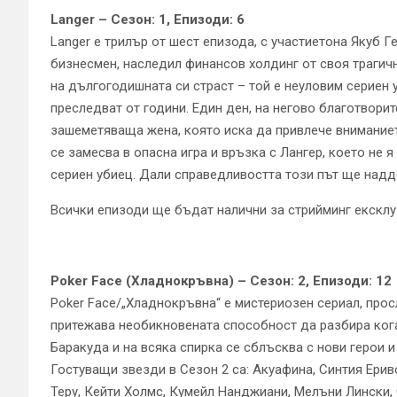
Langer – Сезон: 1, Епизоди: 6
Langer е трилър от шест епизода, с участиетона Якуб Г
бизнесмен, наследил финансов холдинг от своя трагич
на дългогодишната си страст – той е неуловим сериен
преследват от години. Един ден, на негово благотворит
зашеметяваща жена, която иска да привлече вниманието
се замесва в опасна игра и връзка с Лангер, което не я
сериен убиец. Дали справедливостта този път ще надде
Всички епизоди ще бъдат налични за стрийминг ексклу
Poker Face (Хладнокръвна) – Сезон: 2, Епизоди: 12
Poker Face/„Хладнокръвна“ е мистериозен сериал, про
притежава необикновената способност да разбира кога
Баракуда и на всяка спирка се сблъсква с нови герои и
Гостуващи звезди в Сезон 2 са: Акуафина, Синтия Ер
Теру, Кейти Холмс, Кумейл Нанджиани, Мелъни Лински,