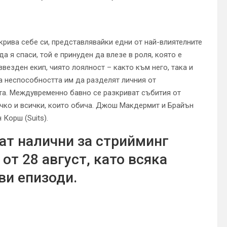
крива себе си, представлявайки едни от най-влиятелните
а я спаси, той е принуден да влезе в роля, която е
звезден екип, чиято лоялност – както към него, така и
а неспособността им да разделят личния от
а. Междувременно бавно се разкриват събития от
ичко и всички, които обича. Джош Макдермит и Брайън
Корш (Suits).
ат налични за стрийминг
от 28 август, като всяка
ви епизоди.