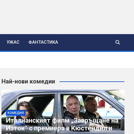
УЖАС
ФАНТАСТИКА
Най-нови комедии
КОМЕДИЯ
Италианският филм „Завръщане на
Изток“ с премиера в Кюстендил и