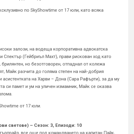
ксклузивно по SkyShowtime от 17 юли, като всяка
високи залози, на водеща корпоративна адвокатска
и Спектър (Гейбриъл Махт), прави рискован ход като
 брилянтен, но безотговорен, отпаднал от колежа
вят, Майк разчита до голяма степен на най-добрия
асистентката на Харви – Дона (Сара Рафърти), за да му
а си памет и ум на уличен измамник, Майк се оказва
плома.
Showtime от 17 юли.
ови светове) – Сезон: 3, Епизоди: 10
Ентърпрайз, все още под командването на капитан Пайк,