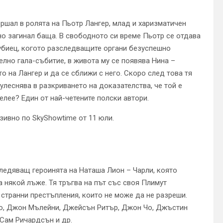
ершал в ролята на Пьотр Лангер, млад и харизматичен
но загинал баща. В свободното си време Пьотр се отдава
 убиец, когото разследващите органи безуспешно
елно гала-събитие, в живота му се появява Нина –
 на Лангер и да се сближи с него. Скоро след това тя
 улеснява в разкриването на доказателства, че той е
лее? Един от най-четените полски автори.
зивно по SkyShowtime от 11 юли.
следяващ героинята на Наташа Лион – Чарли, която
 някой лъже. Тя тръгва на път със своя Плимут
 странни престъпления, които не може да не разреши.
иво, Джон Мълейни, Джейсън Ритър, Джон Чо, Джъстин
 Сам Ричардсън и др.