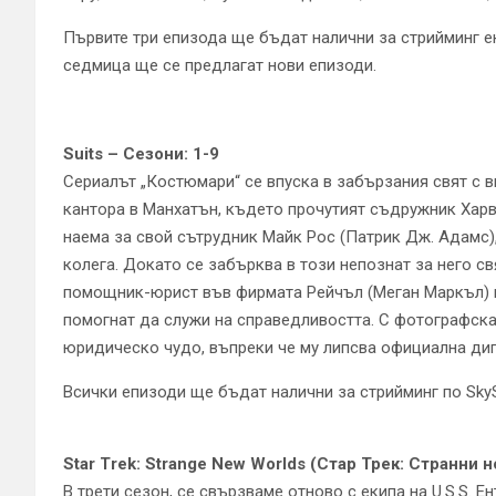
Първите три епизода ще бъдат налични за стрийминг е
седмица ще се предлагат нови епизоди.
Suits – Сезони: 1-9
Сериалът „Костюмари“ се впуска в забързания свят с 
кантора в Манхатън, където прочутият съдружник Харв
наема за свой сътрудник Майк Рос (Патрик Дж. Адамс),
колега. Докато се забърква в този непознат за него с
помощник-юрист във фирмата Рейчъл (Меган Маркъл) и 
помогнат да служи на справедливостта. С фотографскат
юридическо чудо, въпреки че му липсва официална ди
Всички епизоди ще бъдат налични за стрийминг по Sky
Star Trek: Strange New Worlds (Стар Трек: Странни н
В трети сезон, се свързваме отново с екипа на U.S.S. 