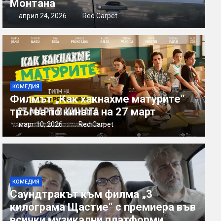
Монтана
април 24, 2026
Red Carpet
КОМЕДИЯ
Филмът „Как хакнахме матурите“
тръгва по кината на 27 март
март 10, 2026
Red Carpet
КОМЕДИЯ
Саундтракът към филма „3
килограма Щастие“ с премиера във
всички музикални платформи