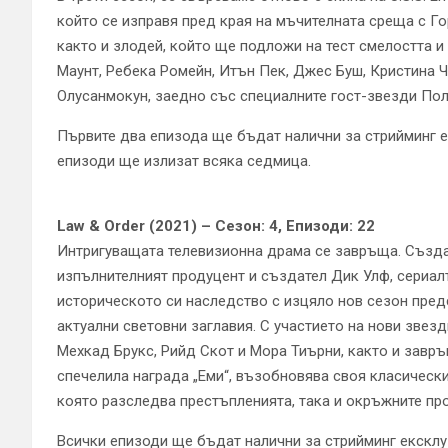
който се изправя пред края на мъчителната среща с Гор
както и злодей, който ще подложи на тест смелостта и
Маунт, Ребека Ромейн, Итън Пек, Джес Буш, Кристина Ч
Олусанмокун, заедно със специалните гост-звезди Пол
Първите два епизода ще бъдат налични за стрийминг ек
епизоди ще излизат всяка седмица.
Law & Order (2021) – Сезон: 4, Епизоди: 22
Интригуващата телевизионна драма се завръща. Създад
изпълнителният продуцент и създател Дик Улф, сериал
историческото си наследство с изцяло нов сезон пред
актуални световни заглавия. С участието на нови звез
Мехкад Брукс, Рийд Скот и Мора Тиърни, както и завр
спечелила награда „Еми“, възобновява своя класически
която разследва престъпленията, така и окръжните про
Всички епизоди ще бъдат налични за стрийминг ексклуз