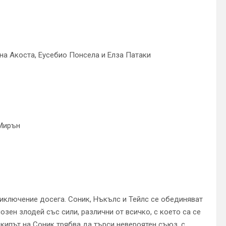
на Акоста, Еусебио Понсела и Елза Патаки
 Мирън
иключение досега. Соник, Нъкълс и Тейлс се обединяват
зен злодей със сили, различни от всичко, с което са се
кипът на Соник трябва да търси невероятен съюз, с