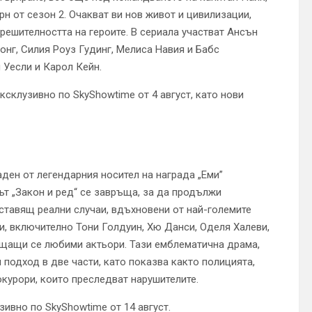
н от сезон 2. Очакват ви нов живот и цивилизации,
 решителността на героите. В сериала участват Ансън
онг, Силия Роуз Гудинг, Мелиса Навия и Бабс
 Уесли и Карол Кейн.
склузивно по SkyShowtime от 4 август, като нови
ен от легендарния носител на награда „Еми”
ът „Закон и ред“ се завръща, за да продължи
ставящ реални случаи, вдъхновени от най-големите
ди, включително Тони Голдуин, Хю Данси, Оделя Халеви,
ъщащи се любими актьори. Тази емблематична драма,
 подход в две части, като показва както полицията,
курори, които преследват нарушителите.
ивно по SkyShowtime от 14 август.