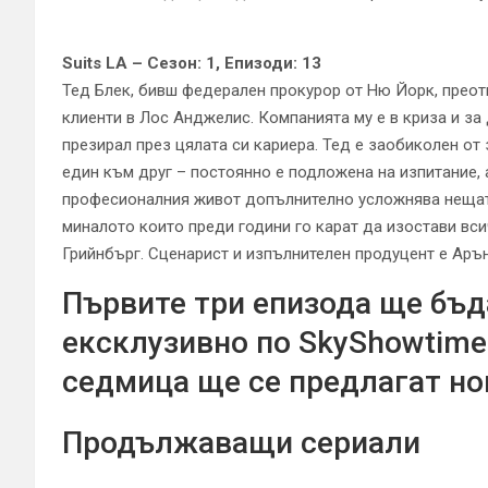
Suits LA – Сезон: 1, Епизоди: 13
Тед Блек, бивш федерален прокурор от Ню Йорк, преот
клиенти в Лос Анджелис. Компанията му е в криза и за д
презирал през цялата си кариера. Тед е заобиколен от 
един към друг – постоянно е подложена на изпитание, 
професионалния живот допълнително усложнява нещат
миналото които преди години го карат да изостави вс
Грийнбърг. Сценарист и изпълнителен продуцент е Арън 
Първите три епизода ще бъд
ексклузивно по SkyShowtime 
седмица ще се предлагат но
Продължаващи сериали