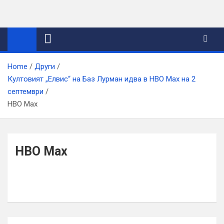
Skip
to
content
Home
Други
Култовият „Елвис“ на Баз Лурман идва в HBO Max на 2
септември
HBO Max
HBO Max