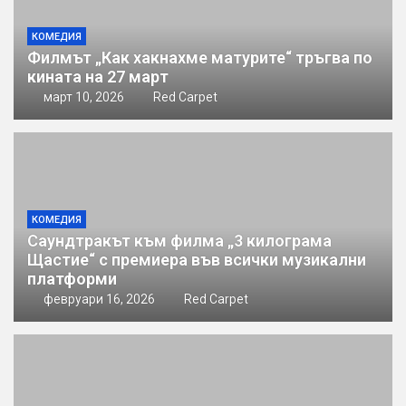
КОМЕДИЯ
Филмът „Как хакнахме матурите“ тръгва по
кината на 27 март
март 10, 2026
Red Carpet
КОМЕДИЯ
Саундтракът към филма „3 килограма
Щастие“ с премиера във всички музикални
платформи
февруари 16, 2026
Red Carpet