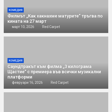
КОМЕДИЯ
Филмът „Как хакнахме матурите“ тръгва по
кината на 27 март
март 10, 2026
Red Carpet
КОМЕДИЯ
Саундтракът към филма „3 килограма
Щастие“ с премиера във всички музикални
платформи
февруари 16, 2026
Red Carpet