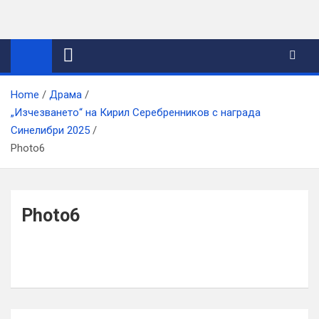
Skip
to
content
Home
Драма
„Изчезването“ на Кирил Серебренников с награда
Синелибри 2025
Photo6
Photo6