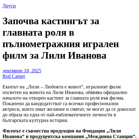
Други
Започва кастингът за
главната роля в
пълнометражния игрален
филм за Лили Иванова
декември 18, 2025
Red Carpet
Екипът на „Лили – Любовта е живот“, игралният филм
посветен на живота на Лили Иванова, обявява официално
началото на отворен кастинг за главната роля във филма.
Поканени да кандидатстват са всички професионални
актриси, които имат желание и смятат, че могат да се докоснат
до образа на една от най-емблематичните личности в
българската културна история.
Филмът е съвместна продукция на Фондация „Лили
Иванова“ и продуцентска компания „Междинна Станция“.