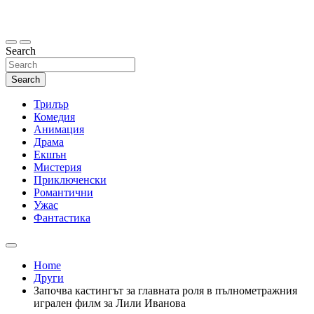
Skip
to
content
Search
Search
Трилър
Комедия
Анимация
Драма
Екшън
Мистерия
Приключенски
Романтични
Ужас
Фантастика
Home
Други
Започва кастингът за главната роля в пълнометражния
игрален филм за Лили Иванова