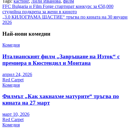
Tags:
кастинг
,
Лили Иванова
,
филм
Навигация
FFC Bulgaria и Film Forge стартират конкурс за €50,000
студийна подкрепа за жени в киното
„3.0 КИЛОГРАМА ЩАСТИЕ“ тръгва по кината на 30 януари
2026
Най-нови комедии
Комедия
Италианският филм „Завръщане на Изток“ с
премиера в Кюстендил и Монтана
април 24, 2026
Red Carpet
Комедия
Филмът „Как хакнахме матурите“ тръгва по
кината на 27 март
март 10, 2026
Red Carpet
Комедия