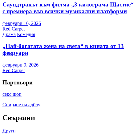
Саундтракът към филма „3 килограма Щастие“
с премиера във всички музикални платформи
февруари 16, 2026
Red Carpet
Драма
Комедия
„Най-богатата жена на света“ в кината от 13
февруари
февруари 9, 2026
Red Carpet
Партньори
секс шоп
Спиране на адблу
Свързани
Други