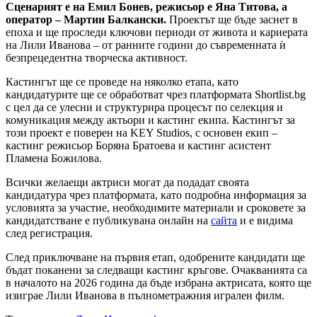
Сценарият е на Емил Бонев, режисьор е Яна Титова, а
оператор – Мартин Балкански.
Проектът ще бъде заснет в
епоха и ще проследи ключови периоди от живота и кариерата
на Лили Иванова – от ранните години до съвременната ѝ
безпрецедентна творческа активност.
Кастингът ще се проведе на няколко етапа, като
кандидатурите ще се обработват чрез платформата Shortlist.bg
с цел да се улесни и структурира процесът по селекция и
комуникация между актьори и кастинг екипа. Кастингът за
този проект е поверен на KEY Studios, с основен екип –
кастинг режисьор Боряна Братоева и кастинг асистент
Пламена Божилова.
Всички желаещи актриси могат да подадат своята
кандидатура чрез платформата, като подробна информация за
условията за участие, необходимите материали и сроковете за
кандидатстване е публикувана онлайн на
сайта
и е видима
след регистрация.
След приключване на първия етап, одобрените кандидати ще
бъдат поканени за следващи кастинг кръгове. Очакванията са
в началото на 2026 година да бъде избрана актрисата, която ще
изиграе Лили Иванова в пълнометражния игрален филм.