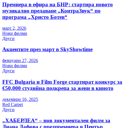
Премиера в ефира на БНР: стартира новото
музикално предаване „КонтраЗвук“ по
програма „Христо Ботев“
март 2, 2026
Нови филми
Други
Акцентите през март в SkyShowtime
февруари 27, 2026
Нови филми
Други
FFC Bulgaria и Film Forge стартират конкурс за
€50,000 студийна подкрепа за жени в киното
декември 16, 2025
Red Carpet
Други
„ХАБЕРЛЕА“ – нов документален филм за
Диана Дафова с предпремиера в Център