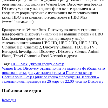
оригинална продукция на Warner Bros. Discovery под бранда
Discovery+, като у нас първия филм вече е достъпен в за
гледане от родна публика с излъчвания по телевизионния
канал HBO и за гледане по всяко време в HBO Max
(www.hbomax.com).
Брандовете на Warner Bros. Discovery включват стрийминг
платформите Discovery+ (налична на външни пазари) и HBO
Max (налична директно и през партньори у нас) и
телевизионните канали HBO HD, HBO 2 HD, HBO 3 HD,
Cinemax HD, Cinemax 2, Discovery Channel, TLC, HGTV ,
Eurosport, Investigation Discovery , Discovery Science, Animal
Planet, Travel Channel и Food Network и други.
Tags:
HBO Max
,
Джони срещу Амбър
Навигация
Warner Bros. Discovery отдава почит на краля на футбола, като
показва кратък документален филм за Пеле тази вечер
Военна зона: Беър Грилс се среща с президента Зеленски –
телевизионна премиера на 26 март от 22:00 часa по Discovery
Най-нови комедии
Комедия