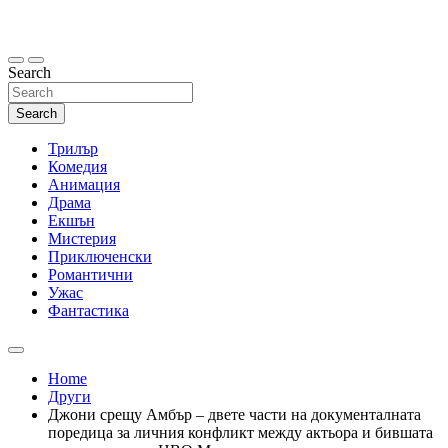
Skip
to
content
Search
Search
Трилър
Комедия
Анимация
Драма
Екшън
Мистерия
Приключенски
Романтични
Ужас
Фантастика
Home
Други
Джони срещу Амбър – двете части на документалната
поредица за личния конфликт между актьорa и бившата