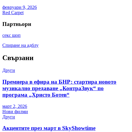
февруари 9, 2026
Red Carpet
Партньори
секс шоп
Спиране на адблу
Свързани
Други
Премиера в ефира на БНР: стартира новото
музикално предаване „КонтраЗвук“ по
програма „Христо Ботев“
март 2, 2026
Нови филми
Други
Акцентите през март в SkyShowtime