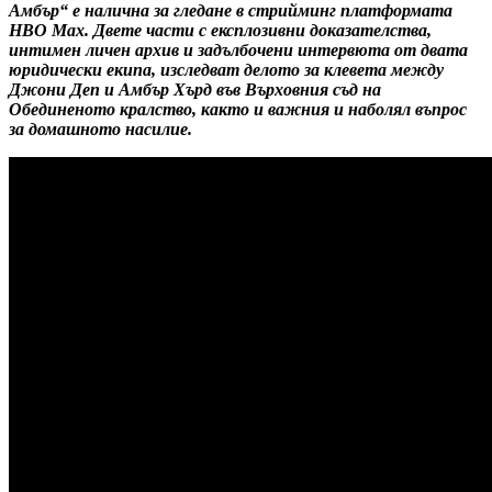
Амбър“ е налична за гледане в стрийминг платформата
HBO Max. Двете части с експлозивни доказателства,
интимен личен архив и задълбочени интервюта от двата
юридически екипа, изследват делото за клевета между
Джони Деп и Амбър Хърд във Върховния съд на
Обединеното кралство, както и важния и наболял въпрос
за домашното насилие.