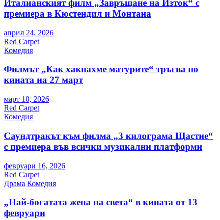
Италианският филм „Завръщане на Изток“ с
премиера в Кюстендил и Монтана
април 24, 2026
Red Carpet
Комедия
Филмът „Как хакнахме матурите“ тръгва по
кината на 27 март
март 10, 2026
Red Carpet
Комедия
Саундтракът към филма „3 килограма Щастие“
с премиера във всички музикални платформи
февруари 16, 2026
Red Carpet
Драма
Комедия
„Най-богатата жена на света“ в кината от 13
февруари