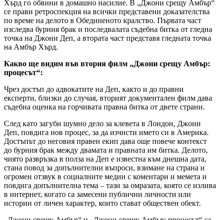
Хърд го обвини в домашно насилие. В „Джони срещу Амбър“
се прави ретроспекция на всички представени доказателства
по време на делото в Обединеното кралство. Първата част
изследва бурния брак и последвалата съдебна битка от гледна
точка на Джони Деп, а втората част представя гледната точка
на Амбър Хърд.
Какво ще видим във втория филм „Джони срещу Амбър:
процесът“:
Чрез достъп до адвокатите на Деп, както и до правни
експерти, близки до случая, вторият документален филм дава
съдебна оценка на горчивата правна битка от двете страни.
След като загуби шумно дело за клевета в Лондон, Джони
Деп, повдига нов процес, за да изчисти името си в Америка.
Достъпът до неговия правен екип дава още повече контекст
до бурния брак между двамата и правната им битка. Делото,
чиято развръзка в полза на Деп е известна към днешна дата,
стана повод за допълнителни въпроси, взимане на страна и
огромен отзвук в социалните медии с коментари и мемета и
повдига допълнителна тема – тази за омразата, която се излива
в интернет, когато са замесени публични личности или
истории от личен характер, които стават обществен обект.
„Джони срещу Амбър“ и „Джони срещу Амбър: процесът“ са