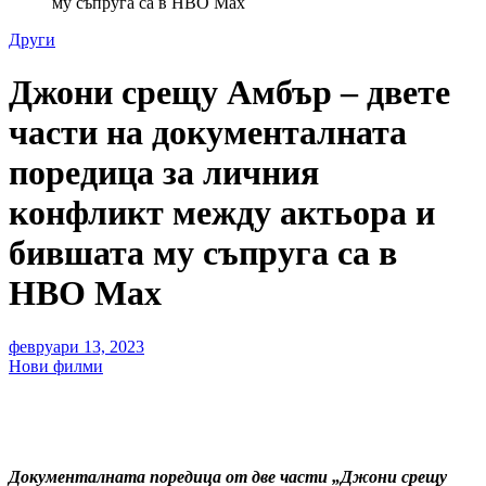
му съпруга са в HBO Max
Други
Джони срещу Амбър – двете
части на документалната
поредица за личния
конфликт между актьорa и
бившата му съпруга са в
HBO Max
февруари 13, 2023
Нови филми
Документалната поредица от две части „Джони срещу