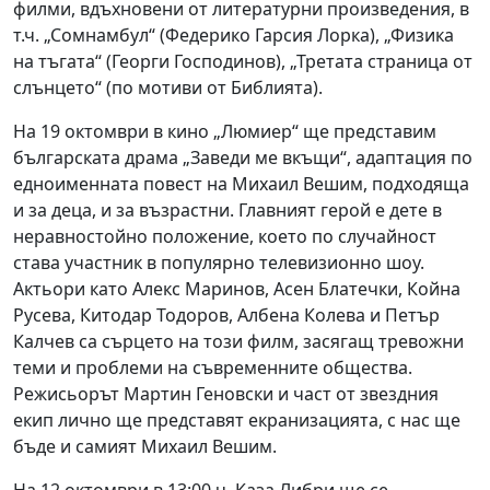
филми, вдъхновени от литературни произведения, в
т.ч. „Сомнамбул“ (Федерико Гарсия Лорка), „Физика
на тъгата“ (Георги Господинов), „Третата страница от
слънцето“ (по мотиви от Библията).
На 19 октомври в кино „Люмиер“ ще представим
българската драма „Заведи ме вкъщи“, адаптация по
едноименната повест на Михаил Вешим, подходяща
и за деца, и за възрастни. Главният герой е дете в
неравностойно положение, което по случайност
става участник в популярно телевизионно шоу.
Актьори като Алекс Маринов, Асен Блатечки, Койна
Русева, Китодар Тодоров, Албена Колева и Петър
Калчев са сърцето на този филм, засягащ тревожни
теми и проблеми на съвременните общества.
Режисьорът Мартин Геновски и част от звездния
екип лично ще представят екранизацията, с нас ще
бъде и самият Михаил Вешим.