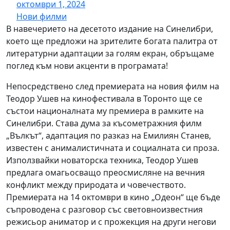
октомври 1, 2024
Нови филми
В навечерието на десетото издание на Синелибри,
което ще предложи на зрителите богата палитра от
литературни адаптации за голям екран, обръщаме
поглед към нови акценти в програмата!
Непосредствено след премиерата на новия филм на
Теодор Ушев на кинофестивала в Торонто ще се
състои националната му премиера в рамките на
Синелибри. Става дума за късометражния филм
„Вълкът“, адаптация по разказ на Емилиян Станев,
известен с анималистичната и социалната си проза.
Използвайки новаторска техника, Теодор Ушев
предлага омагьосващо преосмисляне на вечния
конфликт между природата и човечеството.
Премиерата на 14 октомври в кино „Одеон“ ще бъде
съпроводена с разговор със световноизвестния
режисьор аниматор и с прожекция на други негови