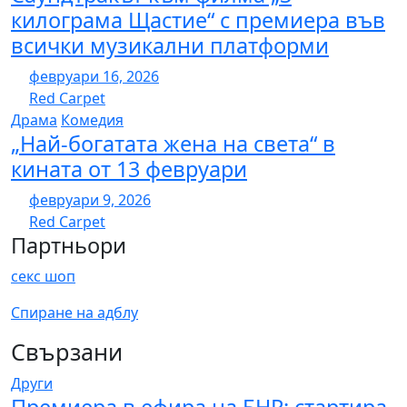
килограма Щастие“ с премиера във
всички музикални платформи
февруари 16, 2026
Red Carpet
Драма
Комедия
„Най-богатата жена на света“ в
кината от 13 февруари
февруари 9, 2026
Red Carpet
Партньори
секс шоп
Спиране на адблу
Свързани
Други