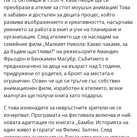
На 12 октомври в 13:00 ч. Каза Либри ще се
преобрази в ателие за стоп моушън анимация! Това
е забавен и достъпен за децата процес, който
развива въображението и креативността, насърчава
умението за работа в екип и учи на планиране и
организация. След ателието ще се насладим на
семейния филм „Малкият Никола: Какво чакаме, за
да бъдем щастливи?“ на режисьорите Амандин
Фрьодон и Бенжамен Масубр. Събитието е
предназначено за деца на възраст над 5 години,
придружени от родител, а броят на местата е
ограничен. Освен че ще си тръгне със собствен
анимационен филм, изработен в ателието, всеки
малчуган ще получи книга като подарък.
С това изненадите за невръстните зрители не се
изчерпват. Програмата на фестивала включва и най-
новата адаптация по книгата „Бамби. Историята на
един живот в гората“ на Феликс Залтен. След