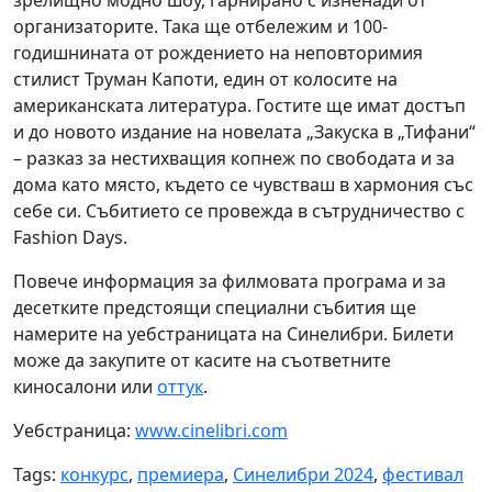
зрелищно модно шоу, гарнирано с изненади от
организаторите. Така ще отбележим и 100-
годишнината от рождението на неповторимия
стилист Труман Капоти, един от колосите на
американската литература. Гостите ще имат достъп
и до новото издание на новелата „Закуска в „Тифани“
– разказ за нестихващия копнеж по свободата и за
дома като място, където се чувстваш в хармония със
себе си. Събитието се провежда в сътрудничество с
Fashion Days.
Повече информация за филмовата програма и за
десетките предстоящи специални събития ще
намерите на уебстраницата на Синелибри. Билети
може да закупите от касите на съответните
киносалони или
оттук
.
Уебстраница:
www.cinelibri.com
Tags:
конкурс
,
премиера
,
Синелибри 2024
,
фестивал