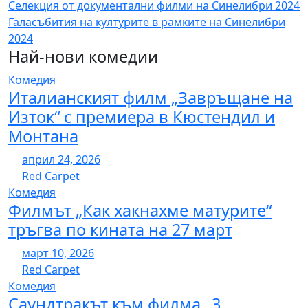
Навигация
Селекция от документални филми на Синелибри 2024
Галасъбития на културите в рамките на Синелибри
2024
Най-нови комедии
Комедия
Италианският филм „Завръщане на
Изток“ с премиера в Кюстендил и
Монтана
април 24, 2026
Red Carpet
Комедия
Филмът „Как хакнахме матурите“
тръгва по кината на 27 март
март 10, 2026
Red Carpet
Комедия
Саундтракът към филма „3