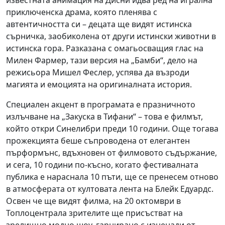
известната анимация на Дисни идва ред на игрална
приключенска драма, която пленява с
автентичността си – децата ще видят истинска
сърничка, заобиколена от други истински животни в
истинска гора. Разказана с омагьосващия глас на
Милен Фармер, тази версия на „Бамби“, дело на
режисьора Мишел Феслер, успява да възроди
магията и емоцията на оригиналната история.
Специален акцент в програмата е празничното
излъчване на „Закуска в Тифани“ – това е филмът,
който откри Синелибри преди 10 години. Още тогава
прожекцията беше съпроводена от елегантен
пърформънс, вдъхновен от филмовото съдържание,
и сега, 10 години по-късно, когато фестивалната
публика е нараснала 10 пъти, ще се пренесем отново
в атмосферата от култовата лента на Блейк Едуардс.
Освен че ще видят филма, на 20 октомври в
Топлоцентрала зрителите ще присъстват на