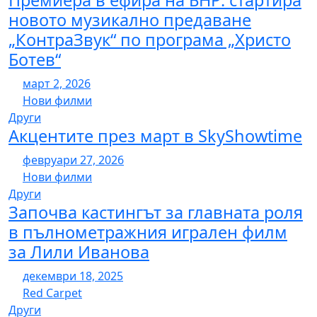
Премиера в ефира на БНР: стартира
новото музикално предаване
„КонтраЗвук“ по програма „Христо
Ботев“
март 2, 2026
Нови филми
Други
Акцентите през март в SkyShowtime
февруари 27, 2026
Нови филми
Други
Започва кастингът за главната роля
в пълнометражния игрален филм
за Лили Иванова
декември 18, 2025
Red Carpet
Други