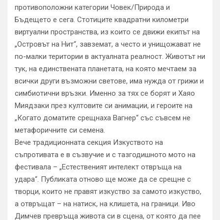
противоположни категории Човек/Природа и
Бъдещето е сега. Стотиците квадратни километри
виртуални пространства, из които се движи екипът на
„Островът на Нит“, завземат, а често и унищожават не
по-малки територии в актуалната реалност. Животът ни
тук, на единствената планетата, на която мечтаем за
всички други възможни светове, има нужда от грижи и
симбиотични връзки. Именно за тях се борят и Хаяо
Миядзаки през култовите си анимации, и героите на
„Когато доматите срещнаха Вагнер“ със съвсем не
метафоричните си семена.
Вече традиционната секция Изкуството на
съпротивата е в съзвучие и с тазгодишното мото на
фестивала – „Естественият интелект отвръща на
удара“. Публиката отново ще може да се срещне с
творци, които не правят изкуство за самото изкуство,
а отвръщат – на натиск, на клишета, на граници. Иво
Димчев превръща живота си в сцена, от която да пее