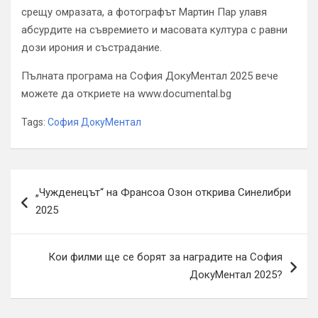
срещу омразата, а фотографът Мартин Пар улавя
абсурдите на съвремието и масовата култура с равни
дози ирония и състрадание.
Пълната програма на София ДокуМентал 2025 вече
можете да откриете на www.documental.bg
Tags:
София ДокуМентал
Навигация
„Чужденецът“ на Франсоа Озон открива Синелибри
2025
Кои филми ще се борят за наградите на София
ДокуМентал 2025?