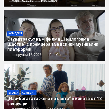
март 10, 2026
Red Carpet
КОМЕДИЯ
Саундтракът към филма „3 килограма
Щастие“ с премиера във всички музикални
платформи
февруари 16, 2026
Red Carpet
ДРАМА
КОМЕДИЯ
„Най-богатата жена на света“ в кината от 13
февруари