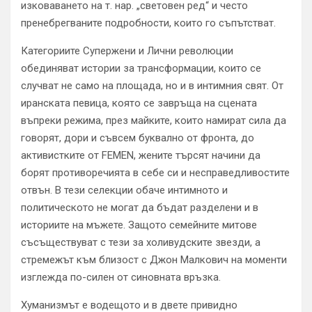
изковаването на т. нар. „световен ред“ и често
пренебрегваните подробности, които го съпътстват.
Категориите Супержени и Лични революции
обединяват истории за трансформации, които се
случват не само на площада, но и в интимния свят. От
иранската певица, която се завръща на сцената
въпреки режима, през майките, които намират сила да
говорят, дори и съвсем буквално от фронта, до
активистките от FEMEN, жените търсят начини да
борят противоречията в себе си и несправедливостите
отвън. В тези селекции обаче интимното и
политическото не могат да бъдат разделени и в
историите на мъжете. Защото семейните митове
съсъществуват с тези за холивудските звезди, а
стремежът към близост с Джон Малкович на моменти
изглежда по-силен от синовната връзка.
Хуманизмът е водещото и в двете привидно