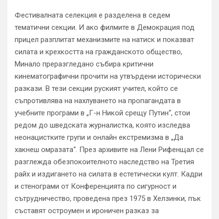
Фестивалната селекция е разделена в седем
тематични секции. И ако филмите в Демокрация под
прицел разплитат механизмите на натиск и показват
силата и крехкостта на гражданското общество,
Минало преразгледано събира критични
кинематографични прочити на утвърдени исторически
разкази. В тези секции руският учител, който се
съпротивлява на нахлуването на пропагандата в
учебните програми в „Г-н Никой срещу Путин“, стои
редом до шведската журналистка, която изследва
неонацистките групи и онлайн екстремизма в „Да
хакнеш омразата“. През архивите на Лени Рифенщал се
разглежда обезпокоителното наследство на Третия
райх и издигането на силата в естетически култ. Кадри
и стенограми от Конференцията по сигурност и
сътрудничество, проведена през 1975 в Хелзинки, пък
съставят остроумен и ироничен разказ за