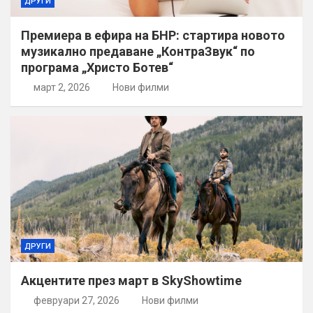
ДРУГИ
Премиера в ефира на БНР: стартира новото
музикално предаване „КонтраЗвук“ по
програма „Христо Ботев“
март 2, 2026
Нови филми
ДРУГИ
Акцентите през март в SkyShowtime
февруари 27, 2026
Нови филми