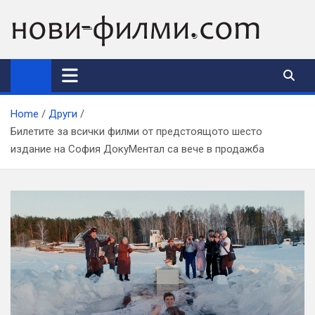
Skip
to
content
Home
Други
Билетите за всички филми от предстоящото шесто
издание на София ДокуМентал са вече в продажба