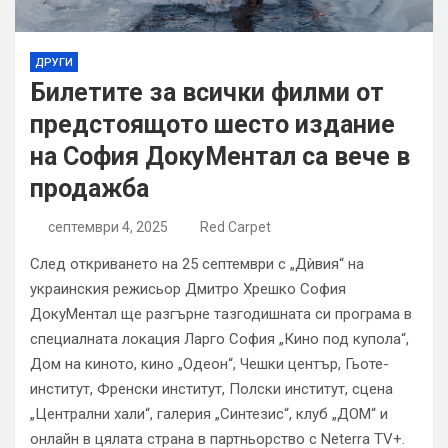
ДРУГИ
Билетите за всички филми от
предстоящото шесто издание
на София ДокуМентал са вече в
продажба
септември 4, 2025
Red Carpet
След откриването на 25 септември с „Дѝвия“ на
украинския режисьор Дмитро Хрешко София
ДокуМентал ще разгърне тазгодишната си програма в
специалната локация Ларго София „Кино под купола“,
Дом на киното, кино „Одеон“, Чешки център, Гьоте-
институт, Френски институт, Полски институт, сцена
„Централни хали“, галерия „Синтезис“, клуб „ДОМ“ и
онлайн в цялата страна в партньорство с Neterra TV+.