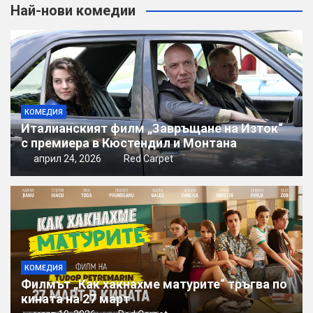
Най-нови комедии
КОМЕДИЯ
Италианският филм „Завръщане на Изток“
с премиера в Кюстендил и Монтана
април 24, 2026
Red Carpet
КОМЕДИЯ
Филмът „Как хакнахме матурите“ тръгва по
кината на 27 март