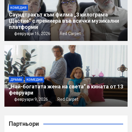
КОМЕДИЯ
Саундтракът към филма „3 килограма
Щастие“ с премиера във всички музикални
платформи
февруари 16, 2026
Red Carpet
ДРАМА
КОМЕДИЯ
„Най-богатата жена на света“ в кината от 13
февруари
февруари 9, 2026
Red Carpet
Партньори