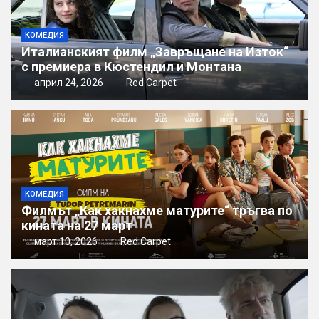
КОМЕДИЯ
Италианският филм „Завръщане на Изток“
с премиера в Кюстендил и Монтана
април 24, 2026
Red Carpet
КОМЕДИЯ
Филмът „Как хакнахме матурите“ тръгва по
кината на 27 март
март 10, 2026
Red Carpet