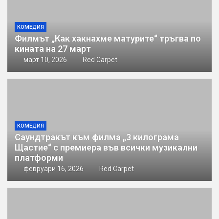
КОМЕДИЯ
Филмът „Как хакнахме матурите“ тръгва по
кината на 27 март
март 10, 2026
Red Carpet
КОМЕДИЯ
Саундтракът към филма „3 килограма
Щастие“ с премиера във всички музикални
платформи
февруари 16, 2026
Red Carpet