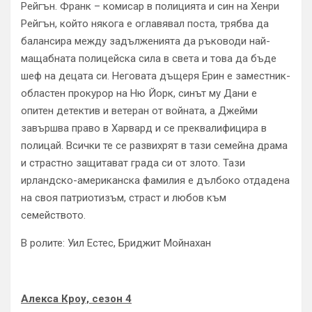
Рейгън. Франк – комисар в полицията и син на Хенри
Рейгън, който някога е оглавявал поста, трябва да
балансира между задълженията да ръководи най-
мащабната полицейска сила в света и това да бъде
шеф на децата си. Неговата дъщеря Ерин е заместник-
областен прокурор на Ню Йорк, синът му Дани е
опитен детектив и ветеран от войната, а Джейми
завършва право в Харвард и се преквалифицира в
полицай. Всички те се развихрят в тази семейна драма
и страстно защитават града си от злото. Тази
ирландско-американска фамилия е дълбоко отдадена
на своя патриотизъм, страст и любов към
семейството.
В ролите: Уил Естес, Бриджит Мойнахан
Алексa Кроу, сезон 4