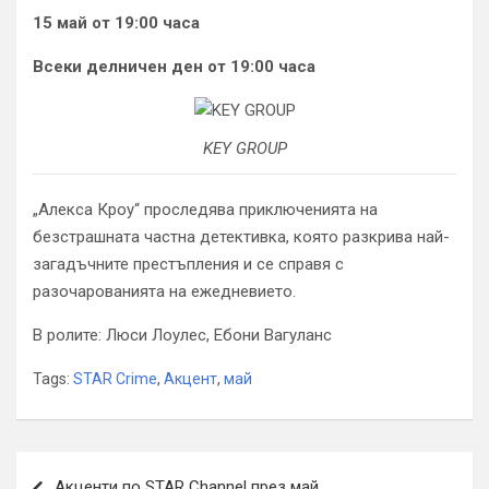
15 май от 19:00 часа
Всеки делничен ден от 19:00 часа
KEY GROUP
„Алекса Кроу“ проследява приключенията на
безстрашната частна детективка, която разкрива най-
загадъчните престъпления и се справя с
разочарованията на ежедневието.
В ролите: Люси Лоулес, Ебони Вагуланс
Tags:
STAR Crime
,
Акцент
,
май
Навигация
Акценти по STAR Channel през май