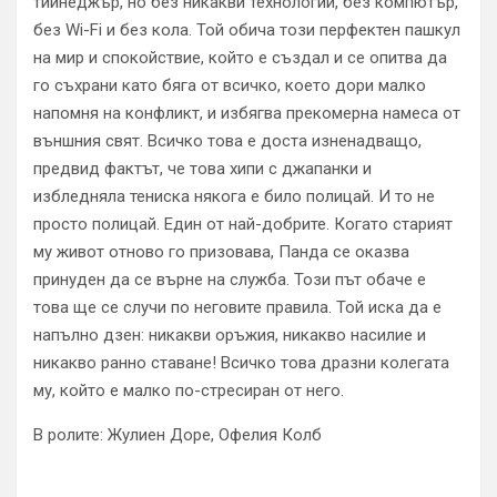
тийнеджър, но без никакви технологии, без компютър,
без Wi-Fi и без кола. Той обича този перфектен пашкул
на мир и спокойствие, който е създал и се опитва да
го съхрани като бяга от всичко, което дори малко
напомня на конфликт, и избягва прекомерна намеса от
външния свят. Всичко това е доста изненадващо,
предвид фактът, че това хипи с джапанки и
избледняла тениска някога е било полицай. И то не
просто полицай. Един от най-добрите. Когато старият
му живот отново го призовава, Панда се оказва
принуден да се върне на служба. Този път обаче е
това ще се случи по неговите правила. Той иска да е
напълно дзен: никакви оръжия, никакво насилие и
никакво ранно ставане! Всичко това дразни колегата
му, който е малко по-стресиран от него.
В ролите: Жулиен Доре, Офелия Колб