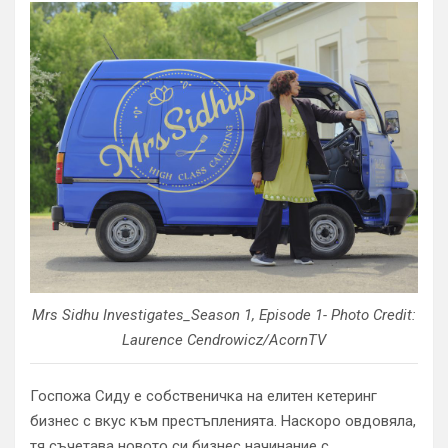
Mrs Sidhu Investigates_Season 1, Episode 1- Photo Credit:
Laurence Cendrowicz/AcornTV
Госпожа Сиду е собственичка на елитен кетеринг
бизнес с вкус към престъпленията. Наскоро овдовяла,
тя съчетава новото си бизнес начинание с