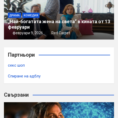
ДРАМА
КОМЕДИЯ
„Най-богатата жена на света“ в кината от 13
февруари
февруари 9, 2026
Red Carpet
Партньори
секс шоп
Спиране на адблу
Свързани