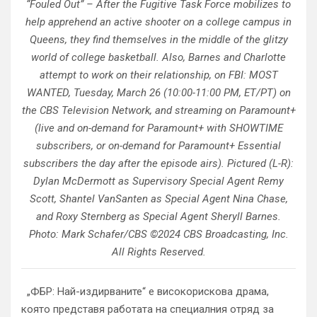
“Fouled Out” – After the Fugitive Task Force mobilizes to
help apprehend an active shooter on a college campus in
Queens, they find themselves in the middle of the glitzy
world of college basketball. Also, Barnes and Charlotte
attempt to work on their relationship, on FBI: MOST
WANTED, Tuesday, March 26 (10:00-11:00 PM, ET/PT) on
the CBS Television Network, and streaming on Paramount+
(live and on-demand for Paramount+ with SHOWTIME
subscribers, or on-demand for Paramount+ Essential
subscribers the day after the episode airs). Pictured (L-R):
Dylan McDermott as Supervisory Special Agent Remy
Scott, Shantel VanSanten as Special Agent Nina Chase,
and Roxy Sternberg as Special Agent Sheryll Barnes.
Photo: Mark Schafer/CBS ©2024 CBS Broadcasting, Inc.
All Rights Reserved.
„ФБР: Най-издирваните“ е високорискова драма,
която представя работата на специалния отряд за