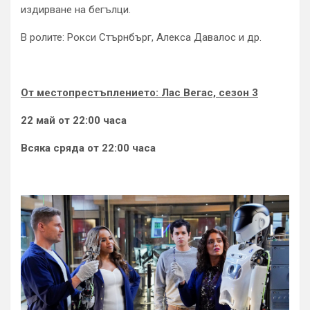
издирване на бегълци.
В ролите: Рокси Стърнбърг, Алекса Давалос и др.
От местопрестъплението: Лас Вегас, сезон 3
22 май от 22:00 часа
Всяка сряда от 22:00 часа