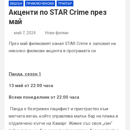
ЕКШЪН
ПРИКЛЮЧЕНСКИ
ТРИЛЪР
Акценти по STAR Crime през
май
май 7, 2024
Нови филми
През май филмовият канал STAR Crime е заложил на
няколко филмови акцента в програмата си.
Панда, сезон 1
13 май от 22:00 часа
Всеки понеделник от 22:00 часа
Панда е безгрижен пацифист и пристрастен към
матчата веган, който управлява малък бар на плажа в
отдалечено кътче на Камарг. Живее със своя „син“