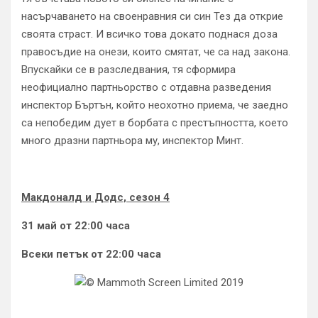
насърчаването на своенравния си син Тез да открие
своята страст. И всичко това докато поднася доза
правосъдие на онези, които смятат, че са над закона.
Впускайки се в разследвания, тя сформира
неофициално партньорство с отдавна разведения
инспектор Бъртън, който неохотно приема, че заедно
са непобедим дует в борбата с престъпността, което
много дразни партньора му, инспектор Минт.
Макдоналд и Додс, сезон 4
31 май от 22:00 часа
Всеки петък от 22:00 часа