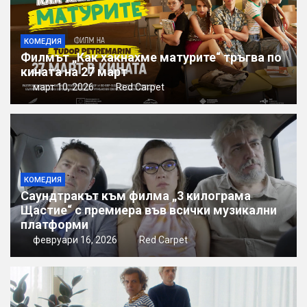
КОМЕДИЯ
Филмът „Как хакнахме матурите“ тръгва по
кината на 27 март
март 10, 2026
Red Carpet
КОМЕДИЯ
Саундтракът към филма „3 килограма
Щастие“ с премиера във всички музикални
платформи
февруари 16, 2026
Red Carpet