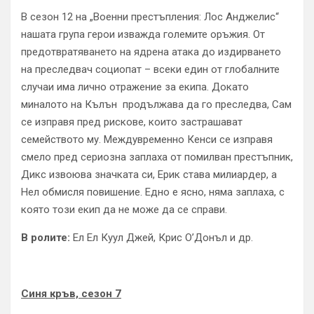
В сезон 12 на „Военни престъпления: Лос Анджелис“
нашата група герои изважда големите оръжия. От
предотвратяването на ядрена атака до издирването
на преследвач социопат – всеки един от глобалните
случаи има лично отражение за екипа. Докато
миналото на Кълън продължава да го преследва, Сам
се изправя пред рискове, които застрашават
семейството му. Междувременно Кенси се изправя
смело пред сериозна заплаха от помилван престъпник,
Дикс извоюва значката си, Ерик става милиардер, а
Нел обмисля повишение. Едно е ясно, няма заплаха, с
която този екип да не може да се справи.
В ролите:
Ел Ел Куул Джей, Крис О’Донъл и др.
Синя кръв, сезон 7