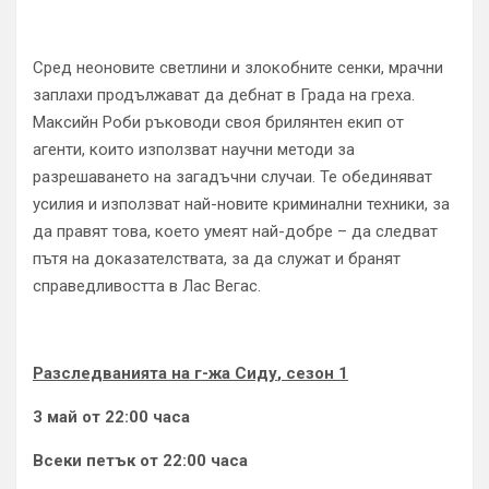
Сред неоновите светлини и злокобните сенки, мрачни
заплахи продължават да дебнат в Градa на греха.
Максийн Роби ръководи своя брилянтен екип от
агенти, които използват научни методи за
разрешаването на загадъчни случаи. Те обединяват
усилия и използват най-новите криминални техники, за
да правят това, което умеят най-добре – да следват
пътя на доказателствата, за да служат и бранят
справедливостта в Лас Вегас.
Разследванията на г-жа Сиду
,
сезон 1
3 май от 22:00 часа
Всеки петък от 22:00 часа