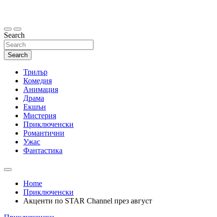
Skip
to
content
Search
Search
Трилър
Комедия
Анимация
Драма
Екшън
Мистерия
Приключенски
Романтични
Ужас
Фантастика
Home
Приключенски
Акценти по STAR Channel през август