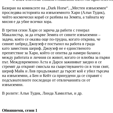
Базиран на комиксите на „Dark Horse“, „Местен извънземен“
проследява историята на извънземното Хари (Алън Тудик),
чийто космически кораб се разбива на Земята, a тайната му
мисия е да убие всички хора.
В третия сезон Хари се зарича да работи с генерал
Макалистър, за да отърве Земята от сивите извънземни –
задача, която се оказва още по-трудна, когато открива, че
сивият хибрид Джоузеф е постъпил на работа в града
като заместник шериф. Джоузеф не е единственото
препятствие за Хари, който се опитва да намери баланса
между работата и личния си живот, когато се влюбва за първи
път. Междувременно Аста и Дарси заживяват заедно и се
стремят да открият смисъла на съществуването си в този свят,
шериф Майк и Лив продължават да търсят кой е убил търсача
на извънземни, а Бен и Кейт са принудени да се справят с
подсъзнателните последици от отвличанията си от
извънземни.
В ролите: Алън Тудик, Линда Хамилтън, и др.
Обвиняеми, сезон 1