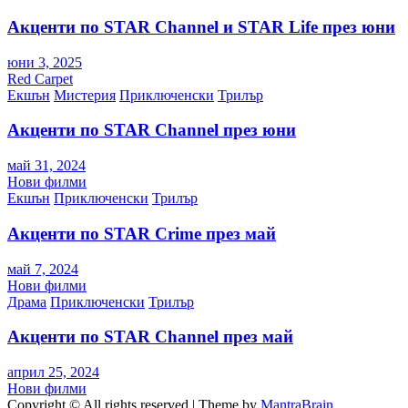
Акценти по STAR Channel и STAR Life през юни
юни 3, 2025
Red Carpet
Екшън
Мистерия
Приключенски
Трилър
Акценти по STAR Channel през юни
май 31, 2024
Нови филми
Екшън
Приключенски
Трилър
Акценти по STAR Crime през май
май 7, 2024
Нови филми
Драма
Приключенски
Трилър
Акценти по STAR Channel през май
април 25, 2024
Нови филми
Copyright © All rights reserved | Theme by
MantraBrain