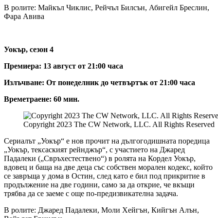
В ролите: Майкъл Чиклис, Рейчъл Билсън, Абигейл Бреслин,
Фара Авива
Уокър, сезон 4
Премиера: 13 август от 21:00 часа
Излъчване: От понеделник до четвъртък от 21:00 часа
Времетраене: 60 мин.
Copyright 2023 The CW Network, LLC. All Rights Reserved
Сериалът „Уокър“ е нов прочит на дългогодишната поредица
„Уокър, тексаският рейнджър“, с участието на Джаред
Падалеки („Свръхестествено“) в ролята на Кордел Уокър,
вдовец и баща на две деца със собствен морален кодекс, който
се завръща у дома в Остин, след като е бил под прикритие в
продължение на две години, само за да открие, че вкъщи
трябва да се заеме с още по-предизвикателна задача.
В ролите: Джаред Падалеки, Моли Хейгън, Кийгън Алън,