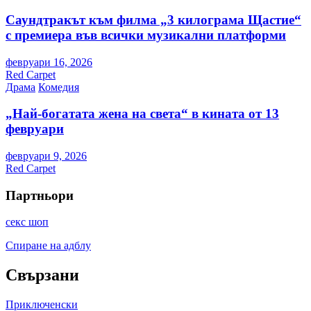
Саундтракът към филма „3 килограма Щастие“
с премиера във всички музикални платформи
февруари 16, 2026
Red Carpet
Драма
Комедия
„Най-богатата жена на света“ в кината от 13
февруари
февруари 9, 2026
Red Carpet
Партньори
секс шоп
Спиране на адблу
Свързани
Приключенски