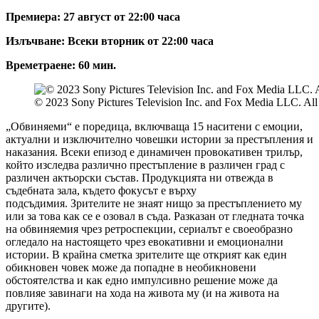
Премиера: 27 август от 22:00 часа
Излъчване: Всеки вторник от 22:00 часа
Времетраене: 60 мин.
© 2023 Sony Pictures Television Inc. and Fox Media LLC. All
„Обвиняеми“ е поредица, включваща 15 наситени с емоции,
актуални и изключително човешки истории за престъпления и
наказания. Всеки епизод е динамичен провокативен трилър,
който изследва различно престъпление в различен град с
различен актьорски състав. Продукцията ни отвежда в
съдебната зала, където фокусът е върху
подсъдимия. Зрителите не знаят нищо за престъплението му
или за това как се е озовал в съда. Разказан от гледната точка
на обвиняемия чрез ретроспекции, сериалът е своеобразно
огледало на настоящето чрез евокативни и емоционални
истории. В крайна сметка зрителите ще открият как един
обикновен човек може да попадне в необикновени
обстоятелства и как едно импулсивно решение може да
повлияе завинаги на хода на живота му (и на живота на
другите).