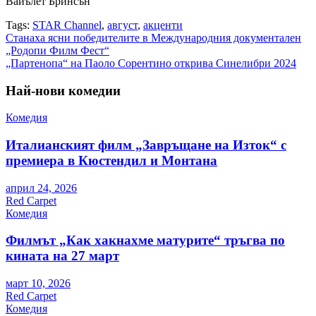
Вайълет Бринсън
Tags:
STAR Channel
,
август
,
акценти
Навигация
Станаха ясни победителите в Международния документален
„Родопи Филм Фест“
„Партенопа“ на Паоло Сорентино открива Синелибри 2024
Най-нови комедии
Комедия
Италианският филм „Завръщане на Изток“ с
премиера в Кюстендил и Монтана
април 24, 2026
Red Carpet
Комедия
Филмът „Как хакнахме матурите“ тръгва по
кината на 27 март
март 10, 2026
Red Carpet
Комедия