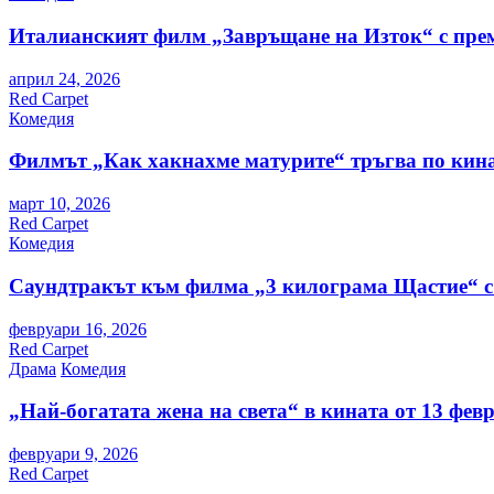
Италианският филм „Завръщане на Изток“ с пре
април 24, 2026
Red Carpet
Комедия
Филмът „Как хакнахме матурите“ тръгва по кина
март 10, 2026
Red Carpet
Комедия
Саундтракът към филма „3 килограма Щастие“ с
февруари 16, 2026
Red Carpet
Драма
Комедия
„Най-богатата жена на света“ в кината от 13 фев
февруари 9, 2026
Red Carpet