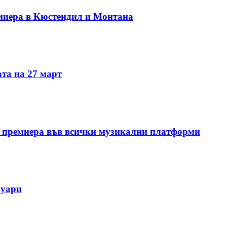
миера в Кюстендил и Монтана
та на 27 март
 премиера във всички музикални платформи
руари