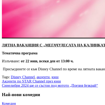
ЛЯТНА ВАКАНЦИЯ С „МЕГАЧУДЕСАТА НА КАЛИНКАТ
Тематична програма
Излъчване:
от 22 юни, всеки ден от 13:00 ч.
Присъединете се към Disney Channel по време на лятнат
Tags:
Disney Channel
,
акценти
,
юни
Навигация
Акценти по STAR Channel през юни
Синелибри 2024 ще се състои под мотото „Поезия безкрай“
Най-нови комедии
Комедия