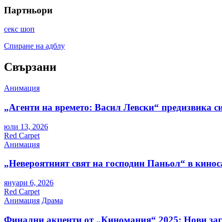
Партньори
секс шоп
Спиране на адблу
Свързани
Анимация
„Агенти на времето: Васил Левски“ предизвика с
юли 13, 2026
Red Carpet
Анимация
„Невероятният свят на господин Паньол“ в кинос
януари 6, 2026
Red Carpet
Анимация
Драма
Финални акценти от „Киномания“ 2025: Нови заг