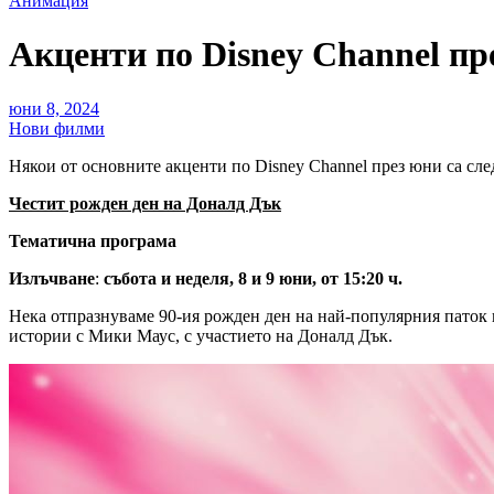
Анимация
Акценти по Disney Channel пр
юни 8, 2024
Нови филми
Някои от основните акценти по Disney Channel през юни са сле
Честит рожден ден на Доналд Дък
Тематична програма
Излъчване
:
събота и неделя, 8 и 9 юни, от 15:20 ч.
Нека отпразнуваме 90-ия рожден ден на най-популярния паток 
истории с Мики Маус, с участието на Доналд Дък.