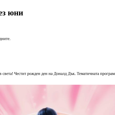
ез юни
дните.
в света! Честит рожден ден на Доналд Дък. Тематичната програ