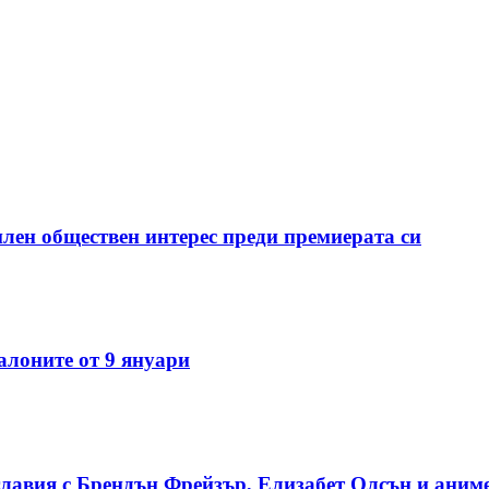
илен обществен интерес преди премиерата си
алоните от 9 януари
лавия с Брендън Фрейзър, Елизабет Олсън и аним