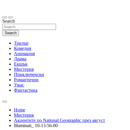
Skip
to
content
Search
Search
Трилър
Комедия
Анимация
Драма
Екшън
Мистерия
Приключенски
Романтични
Ужас
Фантастика
Home
Мистерия
Акцентите по National Geographic през август
Illuminati_ 10-13-56-00