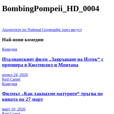
BombingPompeii_HD_0004
Навигация
Акцентите по National Geographic през август
Най-нови комедии
Комедия
Италианският филм „Завръщане на Изток“ с
премиера в Кюстендил и Монтана
април 24, 2026
Red Carpet
Комедия
Филмът „Как хакнахме матурите“ тръгва по
кината на 27 март
март 10, 2026
Red Carpet