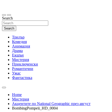
Skip
to
content
Search
Search
Трилър
Комедия
Анимация
Драма
Екшън
Мистерия
Приключенски
Романтични
Ужас
Фантастика
Home
Мистерия
Акцентите по National Geographic през август
BombingPompeii_HD_0004